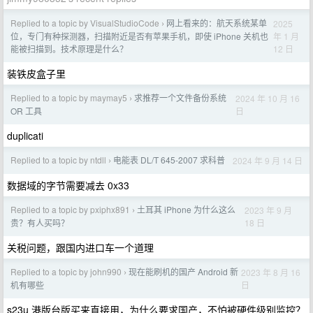
Replied to a topic by VisualStudioCode
网上看来的：航天系统某单
2025
›
年 1 月
位，专门有种探测器，扫描附近是否有苹果手机，即使 iPhone 关机也
12 日
能被扫描到。技术原理是什么？
装铁皮盒子里
Replied to a topic by maymay5
求推荐一个文件备份系统
2024 年 10 月 16
›
日
OR 工具
duplicati
Replied to a topic by ntdll
电能表 DL/T 645-2007 求科普
2024 年 9 月 14 日
›
数据域的字节需要减去 0x33
Replied to a topic by pxiphx891
土耳其 iPhone 为什么这么
2023 年 9 月
›
18 日
贵？有人买吗？
关税问题，跟国内进口车一个道理
Replied to a topic by john990
现在能刷机的国产 Android 新
2023 年 8 月 16
›
日
机有哪些
s23u 港版台版买来直接用，为什么要求国产，不怕被硬件级别监控？