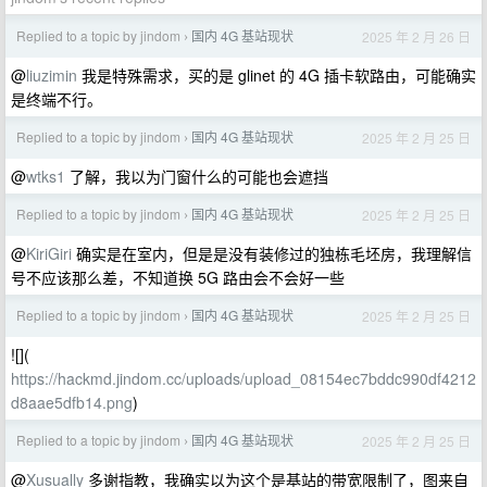
Replied to a topic by jindom
国内 4G 基站现状
2025 年 2 月 26 日
›
@
liuzimin
我是特殊需求，买的是 glinet 的 4G 插卡软路由，可能确实
是终端不行。
Replied to a topic by jindom
国内 4G 基站现状
2025 年 2 月 25 日
›
@
wtks1
了解，我以为门窗什么的可能也会遮挡
Replied to a topic by jindom
国内 4G 基站现状
2025 年 2 月 25 日
›
@
KiriGiri
确实是在室内，但是是没有装修过的独栋毛坯房，我理解信
号不应该那么差，不知道换 5G 路由会不会好一些
Replied to a topic by jindom
国内 4G 基站现状
2025 年 2 月 25 日
›
![](
https://hackmd.jindom.cc/uploads/upload_08154ec7bddc990df4212
d8aae5dfb14.png
)
Replied to a topic by jindom
国内 4G 基站现状
2025 年 2 月 25 日
›
@
Xusually
多谢指教，我确实以为这个是基站的带宽限制了，图来自