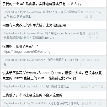
于我的一个 4G 路由器，实际速度确实只有 20M 左右
Replied to a topic by vachiko
刚发现上海电信千兆没跑满的原
2025 年 2 月
›
25 日
因在 H3C 的路由器上
闲鱼有人卖改过的华为光猫，上海电信能用
Replied to a topic by keepRun
有人用过 cloudflare tunnel 把内
2024 年 1
›
月 19 日
网服务暴露到公网吗？实测网速 40k 左右
很快啊...我用了两三年了
https://i.imgur.com/oiB2Fb1.png
Replied to a topic by CodersZzz
有没有用戴尔 r730xd 的
2023 年 4 月 10
›
日
呢
说实话不推荐 VMware vSphere 的 esxi ，漏洞一大堆，还很难修复
家里的 730xd 直接上的 kvm ，性能感觉比 esxi 好
Replied to a topic by ihacku
[上海] [校招] 信息安全
2023 年 2 月 7 日
›
工资低了，市场上会这些的不会来这里的
Replied to a topic by Cloud9527
大佬们春节都发了什么礼
2023 年 1 月 13
›