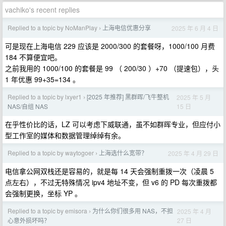
vachiko's recent replies
Replied to a topic by NoManPlay
上海电信优惠分享
2025 年 6 月 4 日
›
可是现在上海电信 229 应该是 2000/300 的套餐呀，1000/100 月费
184 不算便宜吧。
之前我用的 1000/100 的套餐是 99 （ 200/30 ）+70 （提速包），头
1 年优惠 99+35=134 。
Replied to a topic by lxyer1
[2025 年推荐] 黑群晖/飞牛整机
2025 年 5 月
›
15 日
NAS/自组 NAS
在乎性价比的话，LZ 可以考虑下威联通，虽不如群晖专业，但应付小
型工作室的媒体和数据管理绰绰有余。
Replied to a topic by waytogoer
上海选什么宽带？
2025 年 4 月 29 日
›
电信拿公网双栈还是容易的，就是每 14 天会强制重拨一次（凌晨 5
点左右），不过无特殊情况 ipv4 地址不变，但 v6 的 PD 每次重拨都
会强制更换，坐标 YP 。
Replied to a topic by emisora
为什么你们很多用 NAS，不担
2025 年 4 月
›
27 日
心意外损坏吗？