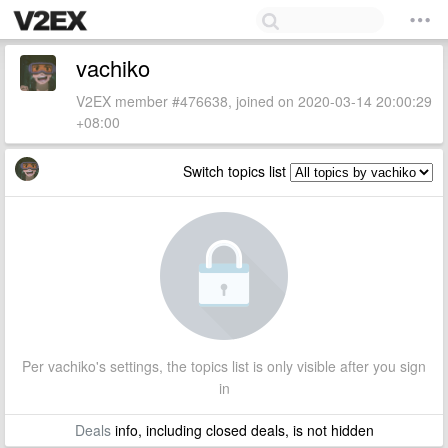
vachiko
V2EX member #476638, joined on 2020-03-14 20:00:29
+08:00
Switch topics list
Per vachiko's settings, the topics list is only visible after you sign
in
Deals
info, including closed deals, is not hidden