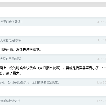
不要盯盘不要做 T
Jun 1
样？大家有再用的吗？
Jun 1
用没问题，发热也没啥感觉。
样？大家有再用的吗？
Jun 1
回上一级的时候比较蛋疼（大拇指比较短），再就是扬声器声音小了一个
音开到了最大。
Codex)： 5.4 系列随处调用，全网稀缺的稳定供应。
Mar 3
查询前端校验方法
Feb 2