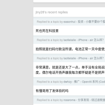
jiny28's recent replies
Replied to a topic by
easonhui
投资
小散不要炒个股
›
›
死也死在科技里
Replied to a topic by
laotielaile
iPhone
air 怎么
›
›
拍照就是扫码付款没所谓，电池正常一天中度使
Replied to a topic by
laotielaile
iPhone
air 怎么
›
›
非常满意，就是还是大了一点，单手没有全局返
度，偶尔电话开扬声器我每次都怀疑是不是把声
Replied to a topic by
dwhzy
推广
OpenAI 系列 (
›
›
有懂哥用了发体验的吗
Replied to a topic by
rossroma
分享发现
绕过退税
›
›