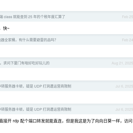
 class 就能查到 25 年的个税年度汇算了
Feb 2
，快~
电器全家桶，有什么需要避雷的品吗？
Feb 2
，求问下厦门有啥好吃好玩儿的
Aug 21, 202
自建中转服务器卡顿，疑是 UDP 打洞遭运营商限制
Jul 6, 202
自建中转服务器卡顿，疑是 UDP 打洞遭运营商限制
Jul 6, 202
接开 rdp 配个端口转发就能直连，但是我这是为了向向日葵一样，访问