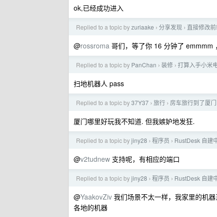
ok,已经成功进入
Replied to a topic by
zuriaake
分享发现
直接修改前端
›
›
@
rossroma
哥们，等了你 16 分钟了 emmmm 
Replied to a topic by
PanChan
装修
打算入手小米
›
›
扫地机器人 pass
Replied to a topic by
37Y37
旅行
房车旅行到了厦门
›
›
厦门哪里好玩我不知道. 但我嫉妒地发狂.
Replied to a topic by
jiny28
程序员
RustDesk 
›
›
@
v2tudnew
支持呢，有相应的端口
Replied to a topic by
jiny28
程序员
RustDesk 
›
›
@
YaakovZiv
我们场景不太一样，我家里的机器直
各地的机器