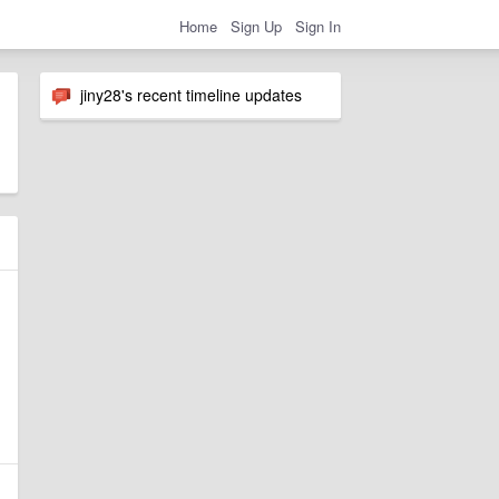
Home
Sign Up
Sign In
jiny28's recent timeline updates