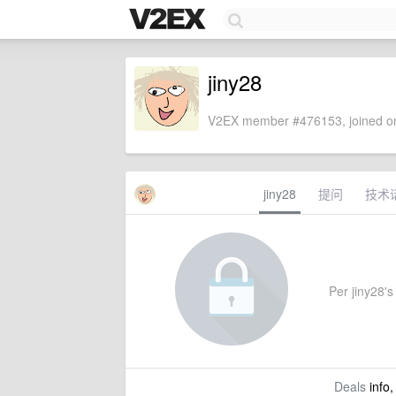
jiny28
V2EX member #476153, joined on
jiny28
提问
技术
Per jiny28's 
Deals
info,