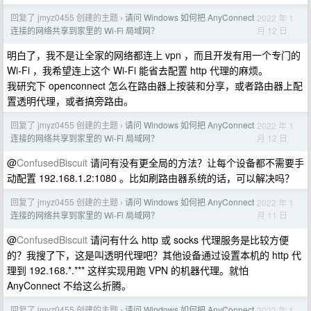
回复了 jmyz0455 创建的主题
请问 Windows 如何把 AnyConnect
2022 年 1
›
月 12 日
连接的网络共享到家里的 Wi-Fi 局域网？
明白了，我不是让全家的网络都连上 vpn ，而且开发有用一个专门的
Wi-Fi ，我希望连上这个 Wi-Fi 能省去配置 http 代理的麻烦。
我研究下 openconnect 怎么在路由器上按装和分享，或者路由器上配
置透明代理，或者搞旁路由。
回复了 jmyz0455 创建的主题
请问 Windows 如何把 AnyConnect
2022 年 1
›
月 12 日
连接的网络共享到家里的 Wi-Fi 局域网？
@
ConfusedBiscuit
请问有没有更全局的方法？让每个设备都不需要手
动配置 192.168.1.2:1080 。比如刷路由器系统的话，可以解决吗？
回复了 jmyz0455 创建的主题
请问 Windows 如何把 AnyConnect
2022 年 1
›
月 11 日
连接的网络共享到家里的 Wi-Fi 局域网？
@
ConfusedBiscuit
请问有什么 http 或 socks 代理服务是比较方便
的？我搜了下，这是叫透明代理吧？其他设备通过设置本机的 http 代
理到 192.168.*.*** 这样实现用跑 VPN 的机器代理。就怕
AnyConnect 不给这么折腾。
回复了 jmyz0455 创建的主题
请问 Windows 如何把 AnyConnect
2022 年 1
›