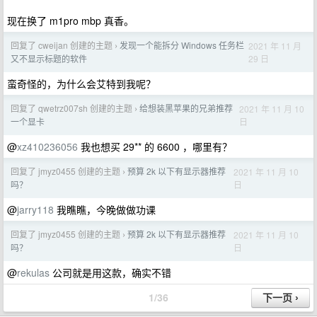
现在换了 m1pro mbp 真香。
回复了 cweijan 创建的主题
发现一个能拆分 Windows 任务栏
2021 年 11 月
›
29 日
又不显示标题的软件
蛮奇怪的，为什么会艾特到我呢？
回复了 qwetrz007sh 创建的主题
给想装黑苹果的兄弟推荐
2021 年 11 月 10
›
日
一个显卡
@
xz410236056
我也想买 29** 的 6600 ，哪里有？
回复了 jmyz0455 创建的主题
预算 2k 以下有显示器推荐
2021 年 11 月 10
›
日
吗？
@
jarry118
我瞧瞧，今晚做做功课
回复了 jmyz0455 创建的主题
预算 2k 以下有显示器推荐
2021 年 11 月 10
›
日
吗？
@
rekulas
公司就是用这款，确实不错
1/36