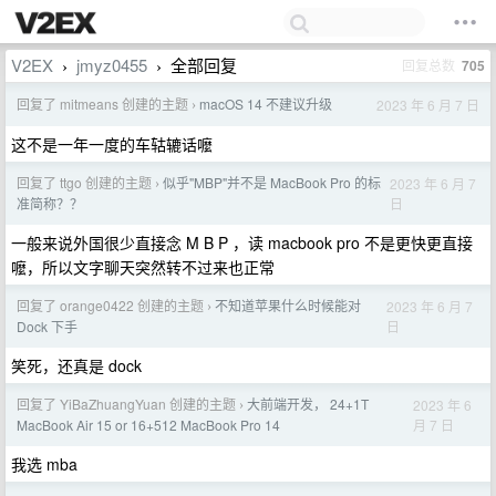
V2EX
jmyz0455
全部回复
回复总数
705
›
›
回复了 mitmeans 创建的主题
macOS 14 不建议升级
2023 年 6 月 7 日
›
这不是一年一度的车轱辘话嚒
回复了 ttgo 创建的主题
似乎"MBP"并不是 MacBook Pro 的标
2023 年 6 月 7
›
日
准简称？？
一般来说外国很少直接念 M B P ，读 macbook pro 不是更快更直接
嚒，所以文字聊天突然转不过来也正常
回复了 orange0422 创建的主题
不知道苹果什么时候能对
2023 年 6 月 7
›
日
Dock 下手
笑死，还真是 dock
回复了 YiBaZhuangYuan 创建的主题
大前端开发， 24+1T
2023 年 6
›
月 7 日
MacBook Air 15 or 16+512 MacBook Pro 14
我选 mba