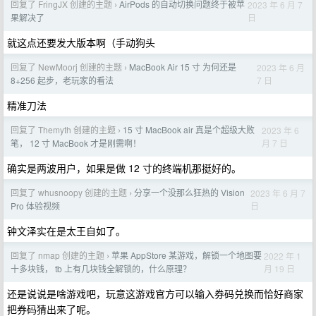
回复了 FringJX 创建的主题
AirPods 的自动切换问题终于被苹
2023 年 6 月 7
›
日
果解决了
就这点还要发大版本啊（手动狗头
回复了 NewMoorj 创建的主题
MacBook Air 15 寸 为何还是
2023 年 6 月
›
7 日
8+256 起步，老玩家的看法
精准刀法
回复了 Themyth 创建的主题
15 寸 MacBook air 真是个超级大败
2023 年 6
›
月 7 日
笔， 12 寸 MacBook 才是刚需啊！
确实是两波用户，如果是做 12 寸的终端机那挺好的。
回复了 whusnoopy 创建的主题
分享一个没那么狂热的 Vision
2023 年 6 月 7
›
日
Pro 体验视频
钟文泽实在是太王自如了。
回复了 nmap 创建的主题
苹果 AppStore 某游戏，解锁一个地图要
2022 年 1
›
月 19 日
十多块钱， tb 上有几块钱全解锁的，什么原理？
还是说说是啥游戏吧，玩意这游戏官方可以输入券码兑换而恰好商家
把券码猜出来了呢。