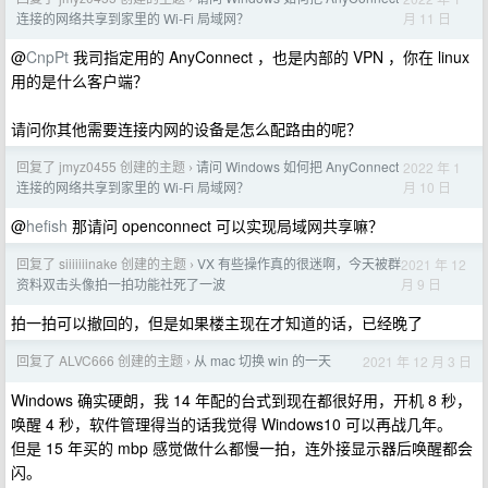
月 11 日
连接的网络共享到家里的 Wi-Fi 局域网？
@
CnpPt
我司指定用的 AnyConnect ，也是内部的 VPN ，你在 linux
用的是什么客户端？
请问你其他需要连接内网的设备是怎么配路由的呢？
回复了 jmyz0455 创建的主题
请问 Windows 如何把 AnyConnect
2022 年 1
›
月 10 日
连接的网络共享到家里的 Wi-Fi 局域网？
@
hefish
那请问 openconnect 可以实现局域网共享嘛？
回复了 siiiiiiinake 创建的主题
VX 有些操作真的很迷啊，今天被群
2021 年 12
›
月 9 日
资料双击头像拍一拍功能社死了一波
拍一拍可以撤回的，但是如果楼主现在才知道的话，已经晚了
回复了 ALVC666 创建的主题
从 mac 切换 win 的一天
2021 年 12 月 3 日
›
Windows 确实硬朗，我 14 年配的台式到现在都很好用，开机 8 秒，
唤醒 4 秒，软件管理得当的话我觉得 Windows10 可以再战几年。
但是 15 年买的 mbp 感觉做什么都慢一拍，连外接显示器后唤醒都会
闪。