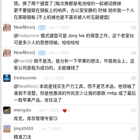
馈。换了两个键盘了 [每次换都是电池啥的一起被动换掉
更不要提砸在钢板上的响声，办公室安静的 时候 就听我一个人
在那砸钢板 [不上机械也是不喜欢被人听见敲键盘]
NewMoorj
Jun 7, 2023
OP
18
@
fredsunme
蝶式键盘可是 Jony Ive 的得意之作，这个老家伙
可是多少人的思想领袖，哈哈哈哈
NewMoorj
Jun 7, 2023
OP
19
@
haroldji
倒不是洗，是分析一下苹果的想法，毕竟商业上，这
家公司是极为成功的，太能赚钱了
fredsunme
Jun 7, 2023
20
@
NewMoorj
本就是钱买生产力工具，而不是艺术品，他领袖了
谁我不清楚，但是他激进的作风至少让我的那款 rmbp 成了最后
一款苹果产品，信任没了
mengdu
Jun 7, 2023
2
21
库克，库存管理专家😏
jmyz0455
Jun 7, 2023
22
精准刀法