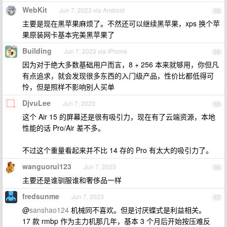
WebKit
Jun 7, 2023 via Android
13
主要是现在黑苹果麻烦了。不然还可以继续黑苹果，xps 换个苹
果原装网卡基本完美黑苹果了
Building
Jun 7, 2023 via iPhone
14
因为对于绝大多数基础用户而言，8 + 256 本来就够用，你但凡
有点追求，就会发现很多东西的入门级产品，性价比都低得可
怜，但是照样不影响别人买单
DjvuLee
Jun 7, 2023
15
这个 Air 15 的屏幕还是很有吸引力，现在有了云端资源，本地
性能的话 Pro/Air 差不多。
不过这个重量看起来并不比 14 存的 Pro 有太大的吸引力了。
wanguorui123
Jun 7, 2023
16
主要还是谁驯服谁和奢侈品一样
fredsunme
Jun 7, 2023
17
@
sanshao124
机械同不喜欢。但是讨厌蝶式是利益相关。
17 款 rmbp 作为主力机那几年，基本 3 个月后开始按压难反