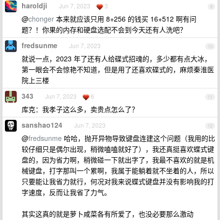
haroldji
Jun 7, 2023
3
9
@
chonger
本来就应该只用 8+256 的钱买 16+512 啊有问
题？！你果的内存和硬盘选配不会到今天还有人洗吧？
fredsunme
Jun 7, 2023
10
就说一点，2023 年了还有人给碟式招魂的，多少都有点大冰，
第一眼会不会惊艳不知道，但是用了还喜欢碟式的，麻烦秦淮医
院上三楼
343
Jun 7, 2023
6
11
库克：我孝子这么多，卖贵点怎么了？
sanshao124
Jun 7, 2023
12
@
fredsunme
哈哈，抛开异物导致键盘连建这个问题（我用的比
较仔细只是偶尔出现，稍微嗑嗑就好了），我还真挺喜欢蝶式键
盘的，因为省力啊，稍微碰一下就出字了，我最不喜欢的就是机
械键盘，打字那叫一个累啊，我属于能躺着就不坐着的人，所以
只要能让我省力就行，何况对我来说蝶式键盘并没有影响我的打
字速度，反而让我省了力气。
其实这真的就是萝卜咸菜各有所爱了，也没必要那么激动