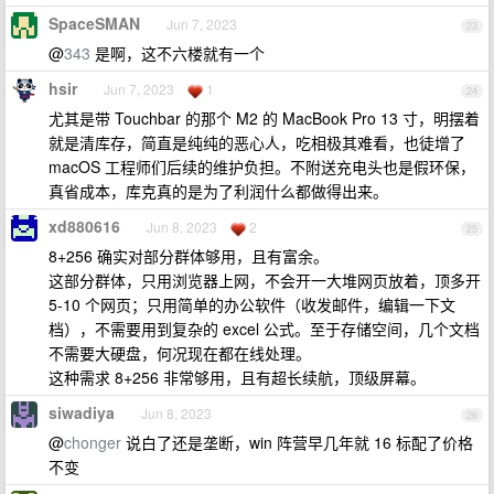
SpaceSMAN
Jun 7, 2023
23
@
343
是啊，这不六楼就有一个
hsir
Jun 7, 2023
1
24
尤其是带 Touchbar 的那个 M2 的 MacBook Pro 13 寸，明摆着
就是清库存，简直是纯纯的恶心人，吃相极其难看，也徒增了
macOS 工程师们后续的维护负担。不附送充电头也是假环保，
真省成本，库克真的是为了利润什么都做得出来。
xd880616
Jun 8, 2023
2
25
8+256 确实对部分群体够用，且有富余。
这部分群体，只用浏览器上网，不会开一大堆网页放着，顶多开
5-10 个网页；只用简单的办公软件（收发邮件，编辑一下文
档），不需要用到复杂的 excel 公式。至于存储空间，几个文档
不需要大硬盘，何况现在都在线处理。
这种需求 8+256 非常够用，且有超长续航，顶级屏幕。
siwadiya
Jun 8, 2023
26
@
chonger
说白了还是垄断，win 阵营早几年就 16 标配了价格
不变