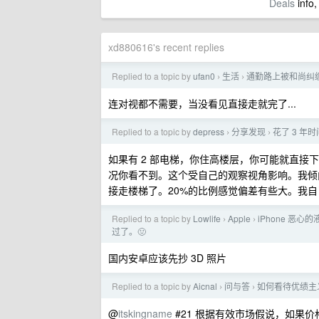
Deals
info,
xd880616's recent replies
Replied to a topic by
ufan0
生活
通勤路上被和尚纠
›
›
连对视都不需要，当没看见直接走就完了...
Replied to a topic by
depress
分享发现
花了 3 
›
›
如果有 2 部电梯，你住高楼层，你可能就直
况你看不到。这个受自己的观察视角影响。我倾向
接走楼梯了。20%的比例感觉偏差有些大。我自
Replied to a topic by
Lowlife
Apple
iPhone 恶
›
›
过了。🤢
国内安卓应该先抄 3D 照片
Replied to a topic by
Aicnal
问与答
如何看待优绩主
›
›
@
itskingname
#21 根据有效市场假说，如果