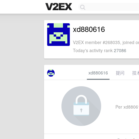
xd880616
V2EX member #268035, joined on
Today's activity rank
27086
xd880616
提问
技
Per xd880616