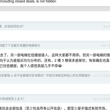
 including closed deals, is not hidden
缠，应该如何应对？
Apr 
年时间做了个无聊又有趣的电梯统计
Feb 1
接下去了，另一部电梯在低楼层接人，这样大家都不用停。但另一部电梯的情
于认为是接近均匀分布的，还有，2 楼 3 楼很多是架空，有些确实也直
己住低楼层，我个人感觉高层几乎不停😂
心的液态玻璃 ui 会不会被国内安卓跟风？毕竟刘海屏这种恶心的东西都被抄
Jun 11, 202
义和成绩至上主义？
Jan 14, 202
价格包含全部信息（至少包含所有公开信息），那至少是半强式有效市场，