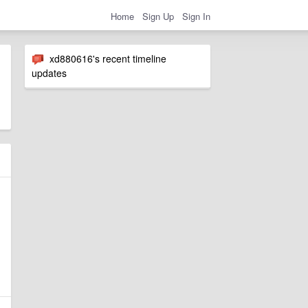
Home
Sign Up
Sign In
xd880616's recent timeline
updates