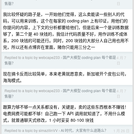
日
售罄？
我比较怀疑的路子是，一开始他们觉得，这么卖能读一些别人的代
码，可以用来训练，这个在每家的 coding plan 上有印证，用他们的
你提问的内容，上下文的分析都要给他们，但是后来一个是训练数据
够了，第二个是 40 块钱的，我估计代码质量不好，用作训练不成体
系，200 块钱的可能还行。同时，200 块钱的大部分人自己用也用不
完，所以还有点博弈在里面，赌你只能用三分之一
Replied to a topic by webcape233
国产大模型 coding plan 每个都是
4 月 7
›
日
售罄？
现在搞卡反而比较简单，本来老黄就愿意卖，新加坡开个皮包公司，
海淘模式。
Replied to a topic by webcape233
国产大模型 coding plan 每个都是
4 月 7
›
日
售罄？
跟算力够不够一点关系都没有，关键是，卖的这些东西根本不赚钱！
电费网费可能都不够！自己跑一下 API 调用就知道了，不用什么模
式，就普通聊天式修改，1 小时妥妥 80-100 块钱
Replied to a topic by simazilinVV
AI 时代，大家有什么退路么？
1 月 26 日
›