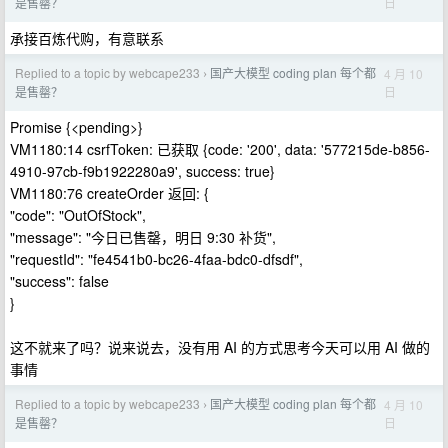
日
是售罄？
承接百炼代购，有意联系
Replied to a topic by webcape233
国产大模型 coding plan 每个都
4 月 10
›
日
是售罄？
Promise {<pending>}
VM1180:14 csrfToken: 已获取 {code: '200', data: '577215de-b856-
4910-97cb-f9b1922280a9', success: true}
VM1180:76 createOrder 返回: {
"code": "OutOfStock",
"message": "今日已售罄，明日 9:30 补货",
"requestId": "fe4541b0-bc26-4faa-bdc0-dfsdf",
"success": false
}
这不就来了吗？说来说去，没有用 AI 的方式思考今天可以用 AI 做的
事情
Replied to a topic by webcape233
国产大模型 coding plan 每个都
4 月 10
›
日
是售罄？