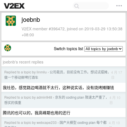
joebnb
V2EX member #396472, joined on 2019-03-29 13:50:38
+08:00
Switch topics list
joebnb's recent replies
Replied to a topic by linmilu
公司裁员，目前没有工作。想试试摆摊，
4 月 17
›
日
做一个移动鲜啤打酒车
我社恐，感觉路边喝酒就不太行，这种说实话，没有烧烤摊赚钱
Replied to a topic by admin948
京东的 coding plan 限速太严重了，
4 月 10
›
日
想买的慎重
腾讯的也可以的，我高峰期也用的还行
Replied to a topic by webcape233
国产大模型 coding plan 每个都
4 月 10
›