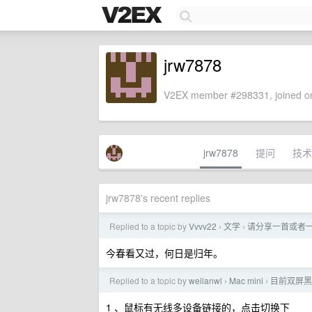
jrw7878
V2EX member #298331, joined on
jrw7878
提问
技术
jrw7878's recent replies
Replied to a topic by
Vvvv22
文学
请分享一首或者
›
›
今春看又过，何日是归年。
Replied to a topic by
weilanwl
Mac mini
目前双屏黑
›
›
1 、鼠标有无线多设备链接的，点击切换下