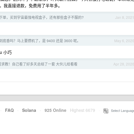
。我直接退款，免费用了半年多。
D 下单，买到宇宙最强电视盒子，还有那些盒子不服的?
Jan 8, 202
底香吗？马上要攒机了，是 9400 还是 3600 呢。
May 6, 202
pu 小巧
配置求教！自己看了好多天总结了一套 大伙儿给看看
Apr 28, 202
·
FAQ
·
Solana
·
925 Online
Highest 6679
·
Select Languag