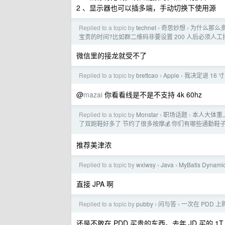
2 、显示器也可以插多端，手动切换下使用源
Replied to a topic by
technet
奇思妙想
为什么那么
›
›
宝贵的时间?比如群二维码非要设置 200 人后必须人
微信里的接龙就受不了
Replied to a topic by
brettcao
Apple
我决定退 16 寸 
›
›
@
mazai
你看看线是不是不支持 4k 60hz
Replied to a topic by
Monstar
职场话题
本人大体重上
›
›
了双跑鞋好多了 节约了很多按摩💰 你们有哪些通勤鞋
推荐美津浓
Replied to a topic by
wxlwsy
Java
MyBatis Dyn
›
›
直接 JPA 啊
Replied to a topic by
pubby
问与答
一次在 PDD 上购
›
›
还是不敢在 PDD 买贵的东西。去年 JD 买