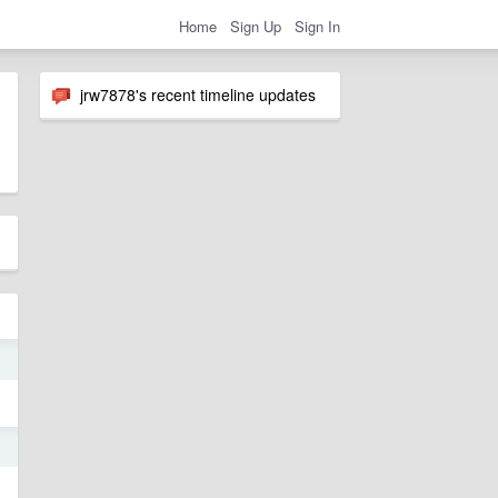
Home
Sign Up
Sign In
jrw7878's recent timeline updates
3
3