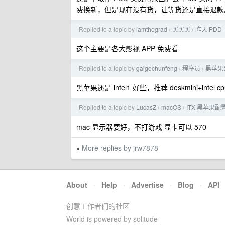
费换新，但是现在没有货，让等货还是直接退款
Replied to a topic by
iamthegrad
买买买
昨天 PD
›
›
这个主要是各大影视 APP 免费看
Replied to a topic by
gaigechunfeng
程序员
黑苹果到
›
›
黑苹果还是 intel1 好些，推荐 deskmini+intel c
Replied to a topic by
LucasZ
macOS
ITX 黑苹果
›
›
mac 显示器要好，不打游戏 显卡可以 570
More replies by jrw7878
»
About
·
Help
·
Advertise
·
Blog
·
API
创意工作者们的社区
World is powered by solitude