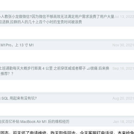
多人教张小龙做微信?因为微信不够高效无法满足用户需求浪费了用户大量
Jul 13, 202
工拉进群,拉群的人的几十上百个小时的宝贵时间被浪费
M1Pro，上 13 寸 M1
Nov 30, 202
班通勤每天大概步行距离 4 公里 之前穿匡威或者椰子 🦶很痛 后来换
Sep 16, 202
子推荐？？
amic SQL 用起来有没有坑?
Aug 20, 202
买百亿补贴 MacBook Air M1 后的维权经历
Jan 18, 202
的 1T 固态，前天坏了申请维修，昨天取件回去。今天客服打电话说，本来给