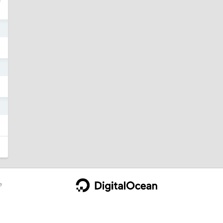
1
0
0
e