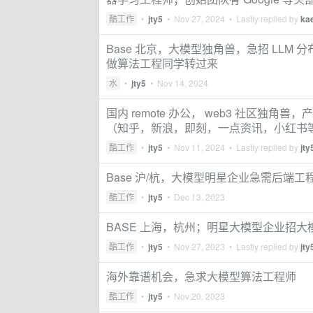
酷工作
•
jty5
•
Nov 27, 2024
• Lastly replied by
kae
Base 北京，大模型独角兽，急招 LL
做算法工程同学转过来
水
•
jty5
•
Nov 14, 2024
国内 remote 办公， web3 社区独角兽
（知乎，新浪，即刻，一点资讯，小红书
酷工作
•
jty5
•
Nov 11, 2024
• Lastly replied by
jty
Base 沪/杭，大模型明星企业急需后端工
酷工作
•
jty5
•
Dec 13, 2023
BASE 上海，杭州；明星大模型企业招大
酷工作
•
jty5
•
Nov 27, 2023
• Lastly replied by
jty
海外靠谱机会，急求大模型算法工程师
酷工作
•
jty5
•
Nov 20, 2023