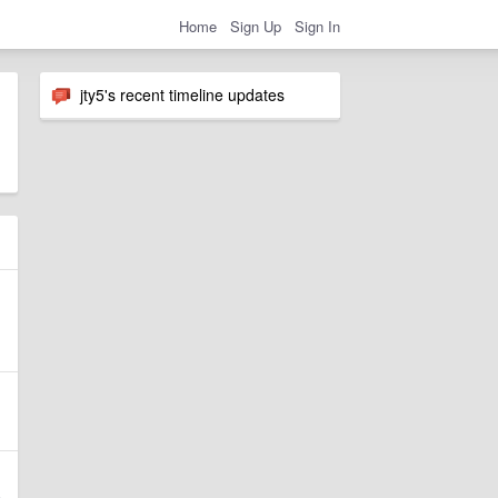
Home
Sign Up
Sign In
jty5's recent timeline updates