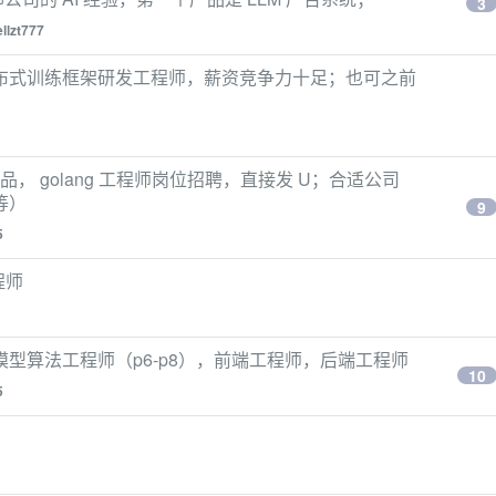
3
llzt777
M 分布式训练框架研发工程师，薪资竞争力十足；也可之前
，产品， golang 工程师岗位招聘，直接发 U；合适公司
等）
9
5
程师
模型算法工程师（p6-p8），前端工程师，后端工程师
10
5