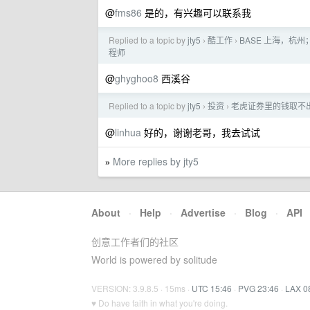
@
fms86
是的，有兴趣可以联系我
Replied to a topic by
jty5
酷工作
BASE 上海，杭
›
›
程师
@
ghyghoo8
西溪谷
Replied to a topic by
jty5
投资
老虎证券里的钱取不
›
›
@
linhua
好的，谢谢老哥，我去试试
More replies by jty5
»
About
·
Help
·
Advertise
·
Blog
·
API
创意工作者们的社区
World is powered by solitude
VERSION: 3.9.8.5 · 15ms ·
UTC 15:46
·
PVG 23:46
·
LAX 0
♥ Do have faith in what you're doing.