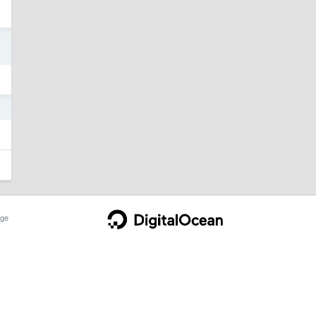
3
3
ge