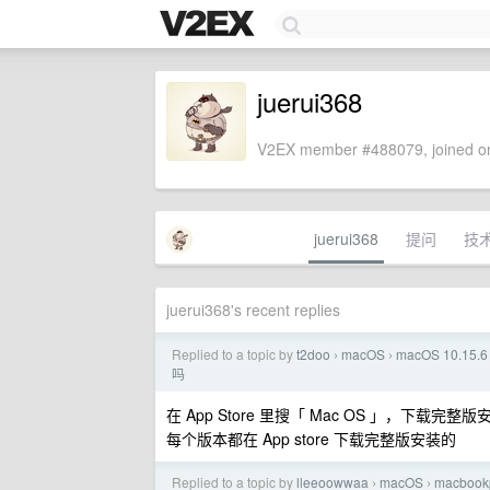
juerui368
V2EX member #488079, joined on
juerui368
提问
技
juerui368's recent replies
Replied to a topic by
t2doo
macOS
macOS 10
›
›
吗
在 App Store 里搜「 Mac OS 」，下载完整
每个版本都在 App store 下载完整版安装的
Replied to a topic by
lleeoowwaa
macOS
macboo
›
›