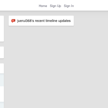
Home
Sign Up
Sign In
juerui368's recent timeline updates
0
0