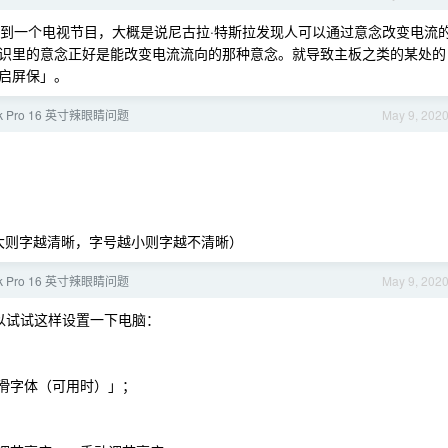
看到一个电视节目，大概是说尼古拉·特斯拉发现人可以通过意念改变电流
识里的意念正好是能改变电流流向的那种意念。就导致主板之类的某处的
启屏保」。
ok Pro 16 英寸辣眼睛问题
May 9, 202
越大则字越清晰，字号越小则字越不清晰）
ok Pro 16 英寸辣眼睛问题
May 9, 202
可以试试这样设置一下电脑：
平滑字体（可用时）」；