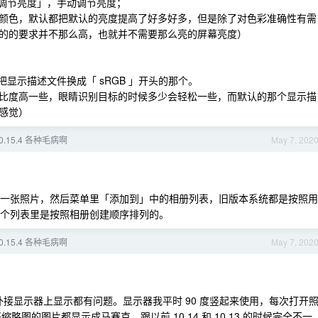
动调节亮度」，手动调节亮度；
颜色，默认都把默认的亮度提高了好多好多，但是除了对色彩准确性有需
的的要求并不那么高，也就并不需要那么亮的屏幕亮度）
显示描述文件换成「 sRGB 」开头的那个。
比度高一些，眼睛识别目标的时候多少会轻松一些，而默认的那个显示描
感觉）
 10.15.4 各种毛病啊
May 7, 202
，双指点按一张照片，然后菜单里「添加到」中的相册列表，旧版本系统都是按照用
的这个列表里是按照相册创建顺序排列的。
 10.15.4 各种毛病啊
May 7, 202
后在外接显示器上显示都有问题。显示器我平时 90 度竖起来使用，每次打开
略图的图片都显示成马赛克，跟以前 10.14 和 10.13 的时候完全不一