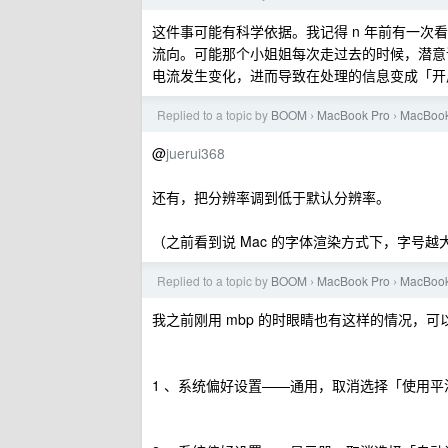
这件事可能有科学依据。我记得 n 年前有一次
流向。可能那个小姐姐每次走过去的时候，潜意
电流发生变化，进而导致在处理的信息变成「开
Replied to a topic by
BOOM
MacBook Pro
MacBo
›
›
@
juerui368
还有，把分辨率调到低于默认分辨率。
（之前看到说 Mac 的字体渲染方式下，字号
Replied to a topic by
BOOM
MacBook Pro
MacBo
›
›
我之前刚用 mbp 的时眼睛也有这样的情况，
1 、系统偏好设置——通用，取消选择「使用