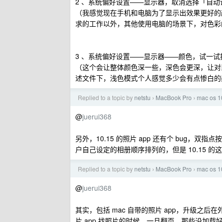
2 、系统偏好设置——显示器，取消选择「自
（我感觉现在手机和电脑为了显示出效果更好的
求的工作以外，其他使用电脑的场景下，对色彩
3 、系统偏好设置——显示器——颜色，试一试把
（这个会让整体颜色深一些，深色会更深，让对
述文件下，浅色模式个人感觉多少会有点惨白的
Replied to a topic by
netstu
MacBook Pro
mac os
›
›
@
juerui368
另外，10.15 的照片 app 还有个 bug
户自己设定的相册顺序排列的，但是 10.15 
Replied to a topic by
netstu
MacBook Pro
mac os
›
›
@
juerui368
其实，包括 mac 自带的照片 app，升级之
片 app 找照片的时候，一旦翻页，那些没加载好缩