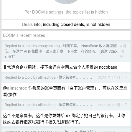
Per BOOM's settings, the topics list is hidden
Deals
info, including closed deals, is not hidden
BOOM's recent replies
Replied to a topic by zhouyanliang
时隔半年， NocoBase 收入再次翻
6 月
›
16
倍。 在满屏 AI 的氛围中，跟大家分享一下不太一样的经历。 [感谢 V2EX
日
+ 抽奖]
非常适合企业用途，接下来还有空间去做个人场景的 nocobase
Replied to a topic by allinschroe
微信被盗刷。。。。。
2023 年 12 月 1 日
›
@
allinschroe
你截图的账单页面有「名下账户管理」，可以在这里查
看/操作
Replied to a topic by allinschroe
微信被盗刷。。。。。
2023 年 12 月 1 日
›
这个不是亲属卡，这个是你妹妹给 ex 绑定了她自己的银行卡。让你
妹妹去银行把这张银行卡挂失/注销就行了。
Replied to a topic by CatCode
2023 年， iOS 用什么输入