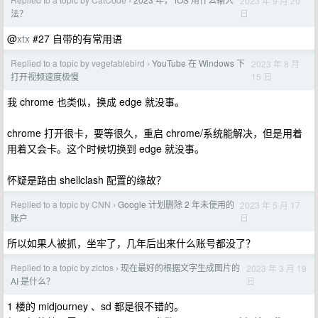
2023 年 9 月 20
›
日
法？
@
xtx
#27 自带的有常用语
Replied to a topic by vegetablebird
YouTube 在 Windows 下
2023 年 8 月
›
15 日
打开视频速度极慢
我 chrome 也类似，换成 edge 就没事。
chrome 打开很卡，要等很久，重启 chrome/系统能解决，但是用着
用着又会卡。这个时候切换到 edge 就没事。
怀疑是路由 shellclash 配置的缘故？
Replied to a topic by CNN
Google 计划删除 2 年未使用的
2023 年 5 月 17
›
日
账户
所以如果人被抓，坐牢了，几年后出来什么账号都没了？
Replied to a topic by zictos
现在最好的根据文字生成图片的
2023 年 3 月 19
›
日
AI 是什么？
1 楼的 midjourney 、sd 都是很不错的。