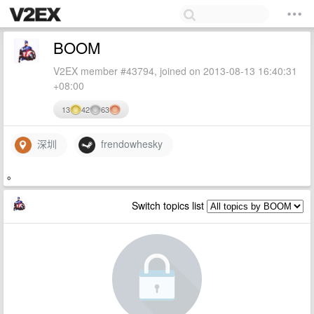
BOOM
V2EX member #43794, joined on 2013-08-13 16:40:31
+08:00
13
42
63
深圳
frendowhesky
。
Switch topics list