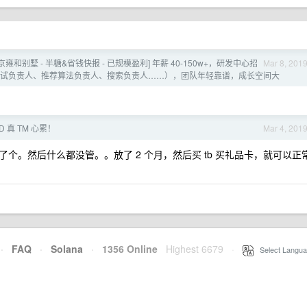
京雍和别墅 - 半糖&省钱快报 - 已规模盈利] 年薪 40-150w+，研发中心招
Mar 8, 201
责人、测试负责人、推荐算法负责人、搜索负责人……），团队年轻靠谱，成长空间大
D 真 TM 心累！
Mar 4, 201
个。然后什么都没管。。放了 2 个月，然后买 tb 买礼品卡，就可以正
·
FAQ
·
Solana
·
1356 Online
Highest 6679
·
Select Langua