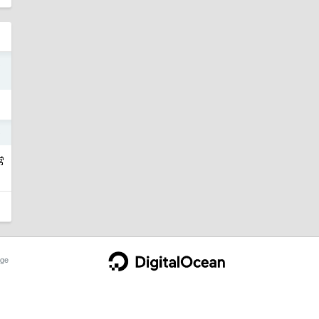
9
9
常
ge