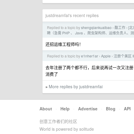
justdreamfai's recent replies
Replied to a topic by
shengqiankuaibao
酷工作
[北
›
›
聘（急需 PHP 、 Java 、爬虫架构师、运维负
还招运维工程师吗！
Replied to a topic by
e1nher1ar
Apple
注册个美区 I
›
›
去年注册了两个都不行，后来说再试一次又注册了
消费了
More replies by justdreamfai
»
About
·
Help
·
Advertise
·
Blog
·
API
创意工作者们的社区
World is powered by solitude