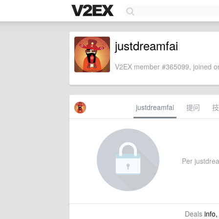
justdreamfai
V2EX member #365099, joined on
justdreamfai
提问
技
Per justdrea
Deals
info,