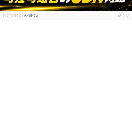
Promoted by
AxisNow
PRO