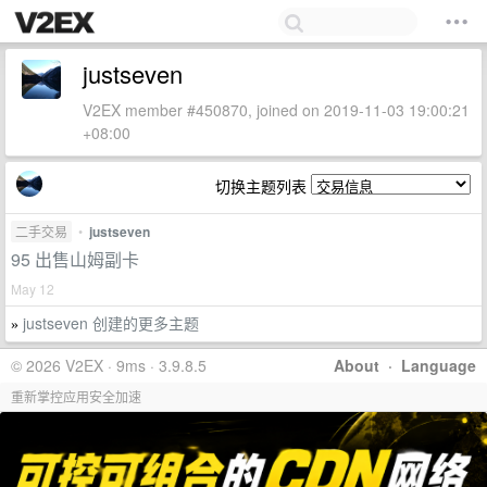
justseven
V2EX member #450870, joined on 2019-11-03 19:00:21
+08:00
切换主题列表
二手交易
•
justseven
95 出售山姆副卡
May 12
justseven 创建的更多主题
»
© 2026 V2EX · 9ms · 3.9.8.5
About
·
Language
重新掌控应用安全加速