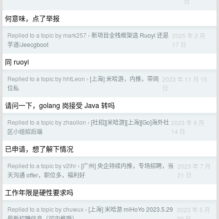
日
何意味，点了举报
Replied to a topic by mark257
新项目全栈框架选 Ruoyi 还是
2025 年 2 月
›
17 日
芋道/Jeecgboot
同 ruoyi
Replied to a topic by hhtLeon
[上海] 米哈游，内推，带岗
2023 年 11 月 15
›
日
位私
请问一下，golang 岗接受 Java 转吗
Replied to a topic by zhaolion
[社招][米哈游][上海][Go]海外社
2023 年 9 月
›
14 日
区小组招后端
已申请，想了解下情况
Replied to a topic by v2lhr
[广州] 央企持续内推，专场招聘，当
2023 年 7 月
›
21 日
天沟通 offer，职位多，福利好
工作年限是硬性要求吗
Replied to a topic by chuwux
[上海] 米哈游 miHoYo 2023.5.29
2023 年 5 月
›
30 日
最新招聘信息（可内推哦）