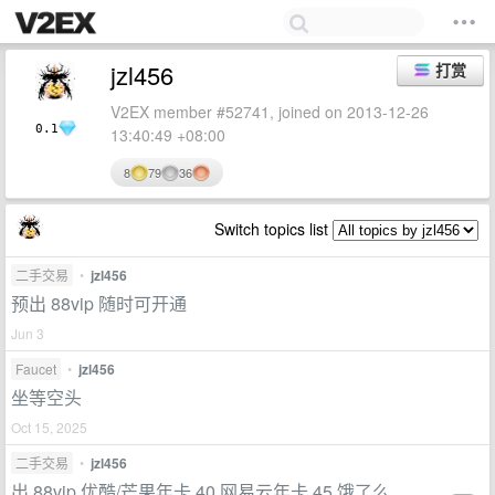
jzl456
打赏
V2EX member #52741, joined on 2013-12-26
0.1
13:40:49 +08:00
8
79
36
Switch topics list
二手交易
•
jzl456
预出 88vip 随时可开通
Jun 3
Faucet
•
jzl456
坐等空头
Oct 15, 2025
二手交易
•
jzl456
出 88vip 优酷/芒果年卡 40 网易云年卡 45 饿了么