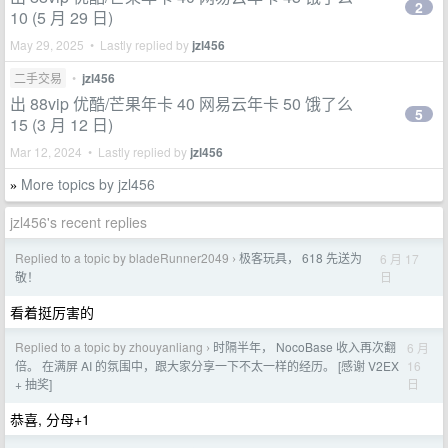
2
10 (5 月 29 日)
May 29, 2025 • Lastly replied by
jzl456
二手交易
•
jzl456
出 88vip 优酷/芒果年卡 40 网易云年卡 50 饿了么
5
15 (3 月 12 日)
Mar 12, 2024 • Lastly replied by
jzl456
More topics by jzl456
»
jzl456's recent replies
Replied to a topic by bladeRunner2049
极客玩具， 618 先送为
6 月 17
›
日
敬！
看着挺厉害的
Replied to a topic by zhouyanliang
时隔半年， NocoBase 收入再次翻
6 月
›
16
倍。 在满屏 AI 的氛围中，跟大家分享一下不太一样的经历。 [感谢 V2EX
日
+ 抽奖]
恭喜, 分母+1