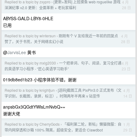
Replied to a topic by zxypro
[更新+发码] 上班摸鱼 web roguelike 游戏
4 月
›
28 日
深渊纪事 v2.0 更新：全面革新 + 老玩家福利
ABYSS-GALD-LBY8-0HLE
已用
Replied to a topic by wintersun
刚刚有个 V 友给我近一年前的回复点
4 月
›
28 日
赞了，关于书荒，关于网络玄幻小说
@
JarvisLee
黄书
Replied to a topic by mxlg2030
一个把单词、句子、阅读、复习全打通
4 月
›
23 日
的英语学习小程序 - “匠心英语学习助手”
019db8ed1b23 小程序体验不错，谢谢
Replied to a topic by knightjun
[送码]截图工具 PixPin3.0 正式发布（文
4 月
›
14 日
字识别，长截图，录屏，标注），时隔两年半再来 v 站宣传
anpsbGx3QGdtYWlsLmNvbQ==
谢谢大佬
Replied to a topic by CherryGods
「福利第二轮，新帖」懒猫微服：自
1 月
›
29 日
带内网穿透和沙箱 100% 隔离，超级安全，更适合 Clawdbot