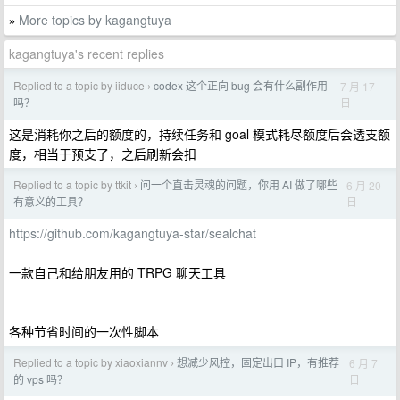
More topics by kagangtuya
»
kagangtuya's recent replies
Replied to a topic by iiduce
codex 这个正向 bug 会有什么副作用
7 月 17
›
日
吗？
这是消耗你之后的额度的，持续任务和 goal 模式耗尽额度后会透支额
度，相当于预支了，之后刷新会扣
Replied to a topic by ttkit
问一个直击灵魂的问题，你用 AI 做了哪些
6 月 20
›
日
有意义的工具？
https://github.com/kagangtuya-star/sealchat
一款自己和给朋友用的 TRPG 聊天工具
各种节省时间的一次性脚本
Replied to a topic by xiaoxiannv
想减少风控，固定出口 IP，有推荐
6 月 7
›
日
的 vps 吗？