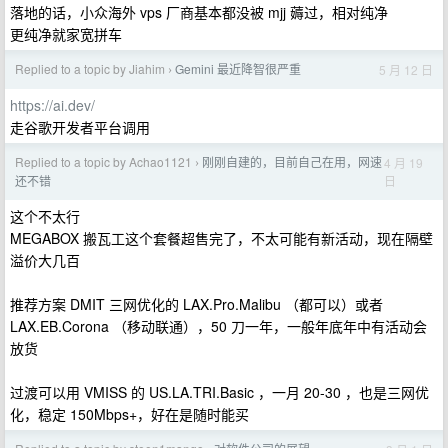
落地的话，小众海外 vps 厂商基本都没被 mjj 薅过，相对纯净
更纯净就家宽拼车
Replied to a topic by Jiahim
Gemini 最近降智很严重
5 月 12 日
›
https://ai.dev/
走谷歌开发者平台调用
Replied to a topic by Achao1121
刚刚自建的，目前自己在用，网速
4 月 19
›
日
还不错
这个不太行
MEGABOX 搬瓦工这个套餐超售完了，不太可能有新活动，现在隔壁
溢价大几百
推荐方案 DMIT 三网优化的 LAX.Pro.Malibu （都可以）或者
LAX.EB.Corona （移动联通），50 刀一年，一般年底年中有活动会
放货
过渡可以用 VMISS 的 US.LA.TRI.Basic ，一月 20-30 ，也是三网优
化，稳定 150Mbps+，好在是随时能买