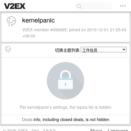
kernelpanic
V2EX member #456695, joined on 2019-12-01 21:25:43
+08:00
切换主题列表
Per kernelpanic's settings, the topics list is hidden
Deals
info, including closed deals, is not hidden
© 2026 V2EX · 7ms · 3.9.8.5
About
·
Language