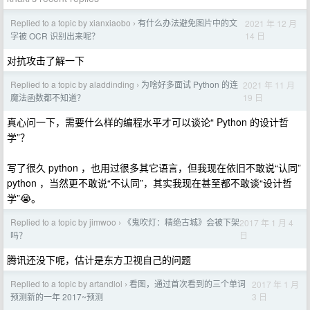
Replied to a topic by xianxiaobo
有什么办法避免图片中的文
2021 年 12 月
›
14 日
字被 OCR 识别出来呢？
对抗攻击了解一下
Replied to a topic by aladdinding
为啥好多面试 Python 的连
2021 年 11 月
›
19 日
魔法函数都不知道？
真心问一下，需要什么样的编程水平才可以谈论“ Python 的设计哲
学”？
写了很久 python ，也用过很多其它语言，但我现在依旧不敢说“认同”
python ，当然更不敢说“不认同”，其实我现在甚至都不敢谈“设计哲
学”😭。
Replied to a topic by jimwoo
《鬼吹灯：精绝古城》会被下架
2017 年 1 月 4
›
日
吗？
腾讯还没下呢，估计是东方卫视自己的问题
Replied to a topic by artandlol
看图，通过首次看到的三个单词
2017 年 1 月
›
3 日
预测新的一年 2017~预测