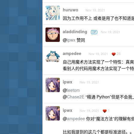
huruwo
Nov 19, 2021
因为工作用不上 或者是用了也不知道
aladdinding
Nov 19, 2021
OP
@
ipwx
赞同
ampedee
26
Nov 19, 2021
自己用魔术方法实现了一个特性：真爽
看别人的代码用魔术方法实现了一个特
ipwx
Nov 19, 2021
@
leetom
@
Chase2E
“精通 Python”但是
ipwx
1
Nov 19, 2021
@
ampedee
你对“魔法方法”的理解有
比如我提到的这几个都是标准途径。。