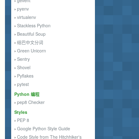
gevent
›
pyenv
›
virtualenv
›
Stackless Python
›
Beautiful Soup
›
结巴中文分词
›
Green Unicorn
›
Sentry
›
Shovel
›
Pyflakes
›
pytest
›
Python 编程
pep8 Checker
›
Styles
PEP 8
›
Google Python Style Guide
›
Code Style from The Hitchhiker's
›