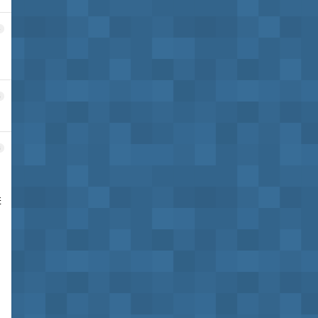
4
5
6
进