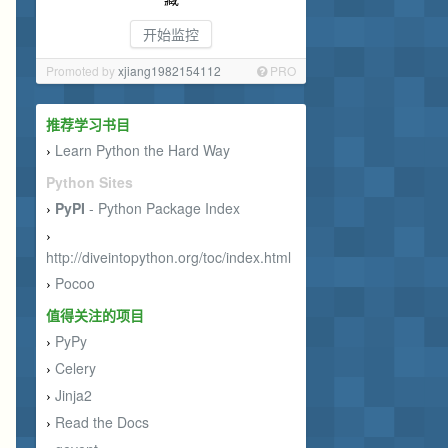
开始监控
Promoted by
xjiang1982154112
PRO
推荐学习书目
Learn Python the Hard Way
›
Python Sites
PyPI
- Python Package Index
›
›
http://diveintopython.org/toc/index.html
Pocoo
›
值得关注的项目
PyPy
›
Celery
›
Jinja2
›
Read the Docs
›