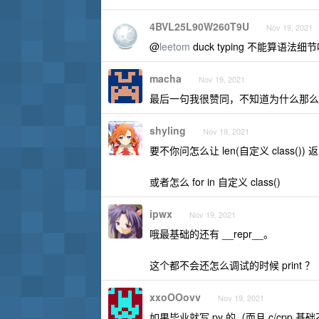
4BVL25L90W260T9U
Nov 19, 2021
@
leetom
duck typing 不能算语
macha
Nov 19, 2021
最后一句我很赞同，不知道为什么那么多人
shyling
Nov 19, 2021
要不你问怎么让 len(自定义 class()
或者怎么 for in 自定义 class()
ipwx
Nov 19, 2021
哦最基础的还有 __repr__。
这个都不会还怎么调试的时候 print ？
xxoOOovv
Nov 19, 2021
如果毕业就写 py 的（而且 c/cp