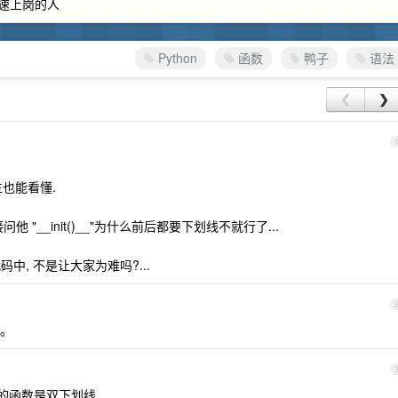
快速上岗的人
Python
函数
鸭子
语法
❮
❯
生也能看懂.
 "__init()__"为什么前后都要下划线不就行了...
代码中, 不是让大家为难吗?...
。
的函数是双下划线