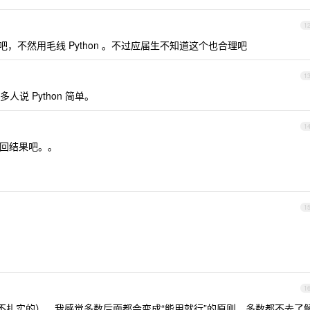
1
法细节吧，不然用毛线 Python 。不过应届生不知道这个也合理吧
1
说 Python 简单。
1
) 返回结果吧。。
1
1
p 基础不扎实的），我感觉多数后面都会变成“能用就行”的原则，多数都不去了