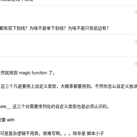
和后面都有双下划线？为啥不是单下划线？为啥不是只有前边有？
。
就用到 magic function 了。
__hash__ 这三个凡是要用上自定义类型，大概率都要用到。不然你怎么自定义放
_, __setstate__ 这三个对需要序列化的自定义类型也是必须认识的。
要 with
可是复杂逻辑不用类，很难写啊。。。除非是 脚本小子