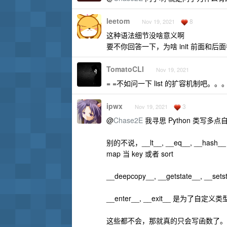
leetom
8
Nov 19, 2021
这种语法细节没啥意义啊
要不你回答一下，为啥 init 前面
TomatoCLI
Nov 19, 2021
= =不如问一下 list 的扩容机制吧。。
ipwx
3
Nov 19, 2021
@
Chase2E
我寻思 Python 类写多点自然
别的不说，__lt__, __eq__, 
map 当 key 或者 sort
__deepcopy__, __getstate_
__enter__, __exit__ 是为了自定义类型
这些都不会，那就真的只会写函数了。