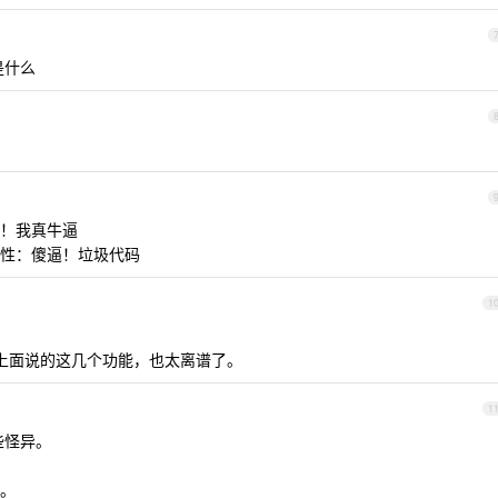
是什么
！我真牛逼
性：傻逼！垃圾代码
1
不会我上面说的这几个功能，也太离谱了。
1
些怪异。
。