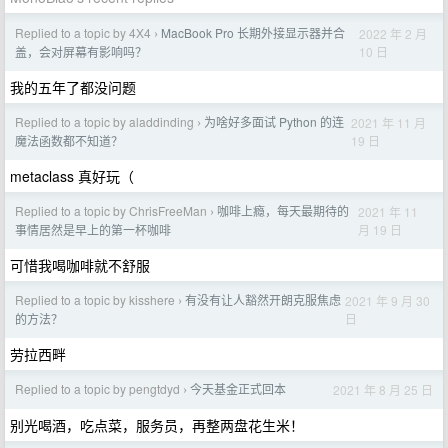
Replied to a topic by 4X4
MacBook Pro 长期外接显示器并合
2022 年 2 月
›
10 日
盖，会对屏幕有影响吗？
我的五年了都没问题
Replied to a topic by aladdinding
为啥好多面试 Python 的连
2021 年 11 月
›
19 日
魔法函数都不知道？
metaclass 真好玩（
Replied to a topic by ChrisFreeMan
咖啡上瘾，每天最期待的
2021 年 11
›
月 19 日
事情居然是早上的第一杯咖啡
可惜我喝咖啡就不舒服
Replied to a topic by kisshere
有没有让人豁然开朗克服焦虑
2021 年 9 月 30
›
日
的方法？
劳拉西畔
Replied to a topic by pengtdyd
今天基金正式回本
2021 年 8 月 25 日
›
别光喝酒，吃点菜，服务员，再整两盘花生米！