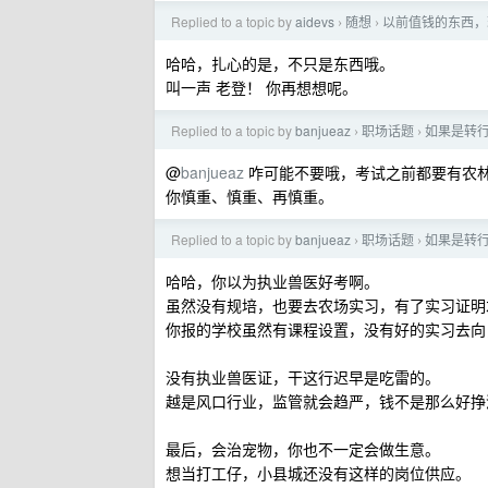
Replied to a topic by
aidevs
随想
以前值钱的东西，
›
›
哈哈，扎心的是，不只是东西哦。
叫一声 老登！ 你再想想呢。
Replied to a topic by
banjueaz
职场话题
如果是转
›
›
@
banjueaz
咋可能不要哦，考试之前都要有农
你慎重、慎重、再慎重。
Replied to a topic by
banjueaz
职场话题
如果是转
›
›
哈哈，你以为执业兽医好考啊。
虽然没有规培，也要去农场实习，有了实习证明
你报的学校虽然有课程设置，没有好的实习去向
没有执业兽医证，干这行迟早是吃雷的。
越是风口行业，监管就会趋严，钱不是那么好挣
最后，会治宠物，你也不一定会做生意。
想当打工仔，小县城还没有这样的岗位供应。