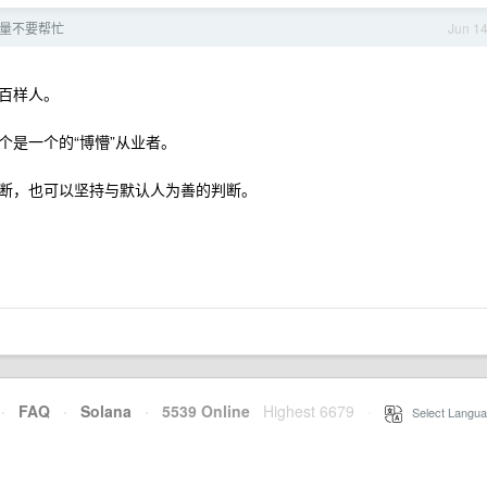
量不要帮忙
Jun 1
百样人。
个是一个的“博懵”从业者。
断，也可以坚持与默认人为善的判断。
·
FAQ
·
Solana
·
5539 Online
Highest 6679
·
Select Langua