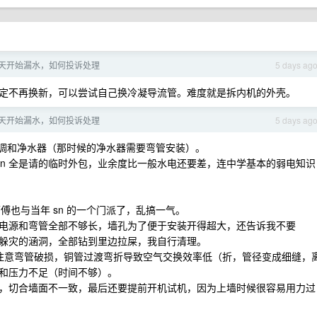
天开始漏水，如何投诉处理
5 days ag
定不再换新，可以尝试自己换冷凝导流管。难度就是拆内机的外壳。
天开始漏水，如何投诉处理
5 days ag
家买了空调和净水器（那时候的净水器需要弯管安装）。
 sn 全是请的临时外包，业余度比一般水电还要差，连中学基本的弱电知识
的师傅也与当年 sn 的一个门派了，乱搞一气。
电源和弯管全部不够长，墙孔为了便于安装开得超大，还告诉我不要
躲灾的涵洞，全部钻到里边拉屎，我自行清理。
要注意弯管破损，铜管过渡弯折导致空气交换效率低（折，管径变成细缝，
和压力不足（时间不够）。
，切合墙面不一致，最后还要提前开机试机，因为上墙时候很容易用力过