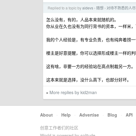
Replied to a topic by
aidevs
随想
对待不熟悉的人尽
›
›
怎么没有，有的，人品本来就随机的。
你从业在久也没有为同行背书的资本，一样米，
我的个人经验是，有专业负责，也有纯奔着捞一
楼主是好意提醒，你可以选择形成楼主一样的判
这有啥，非要一方的经验站在高点制裁另一方。
这本来就是选择，没什么高下，也部分好坏。
More replies by kid2man
»
About
·
Help
·
Advertise
·
Blog
·
API
创意工作者们的社区
World is powered by solitude