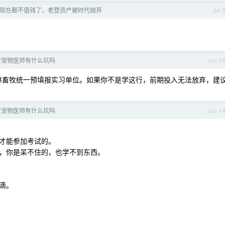
现在都不值钱了，老登资产被时代抛弃
Jul 
行宠物医师有什么坑吗
Jun 1
林畜牧统一预填报实习单位。如果你不是学这行，前期投入无法放弃，建
行宠物医师有什么坑吗
Jun 1
才能参加考试的。
，你是呆不住的，也学不到东西。
滴。