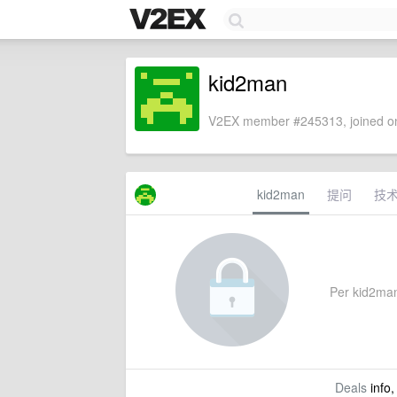
kid2man
V2EX member #245313, joined on
kid2man
提问
技
Per kid2man'
Deals
info,