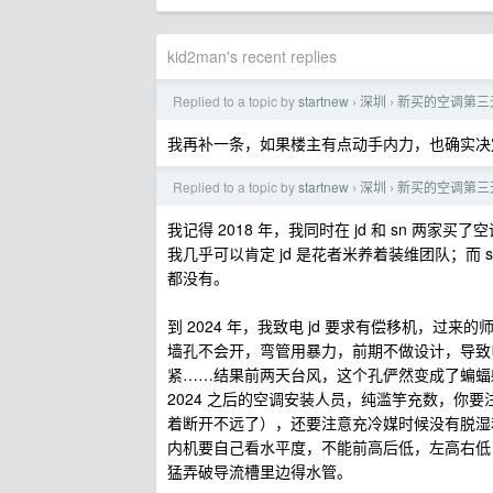
kid2man's recent replies
Replied to a topic by
startnew
深圳
新买的空调第三
›
›
我再补一条，如果楼主有点动手内力，也确实决
Replied to a topic by
startnew
深圳
新买的空调第三
›
›
我记得 2018 年，我同时在 jd 和 sn 两
我几乎可以肯定 jd 是花者米养着装维团队；而
都没有。
到 2024 年，我致电 jd 要求有偿移机，过来
墙孔不会开，弯管用暴力，前期不做设计，导致
紧……结果前两天台风，这个孔俨然变成了蝙蝠
2024 之后的空调安装人员，纯滥竽充数，你
着断开不远了），还要注意充冷媒时候没有脱湿
内机要自己看水平度，不能前高后低，左高右低
猛弄破导流槽里边得水管。