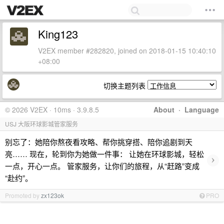
King123
V2EX member #282820, joined on 2018-01-15 10:40:10
+08:00
切换主题列表
© 2026 V2EX · 10ms · 3.9.8.5
About
·
Language
USJ 大阪环球影城管家服务
别忘了：她陪你熬夜看攻略、帮你挑穿搭、陪你追剧到天
亮…… 现在，轮到你为她做一件事： 让她在环球影城，轻松
›
一点，开心一点。 管家服务，让你们的旅程，从“赶路”变成
“赴约”。
Promoted by
zx123ok
PRO