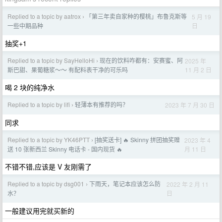
Replied to a topic by aatrox
「第三年卖自家种的樱桃」布鲁克斯等
5 月 19
›
日
一些中期品种
抽奖+1
Replied to a topic by SayHelloHi
现在的饮料咋都有：安赛蜜、阿
2025 年
›
11 月 2 日
斯巴甜、果葡糖浆～～ 有配料表干净的可乐吗
喝 2 块的纯净水
Replied to a topic by lifi
轻薄本有推荐的吗？
2023 年 7 月 30 日
›
同求
Replied to a topic by YK46PTT
[抽奖送卡] 🔥 Skinny 拼团抽奖赠
2023 年 4
›
月 11 日
送 10 张新西兰 Skinny 电话卡 - 国内现货 🔥
不错不错,应该是 V 友刚需了
Replied to a topic by dsg001
下雨天，笔记本应该怎么防
2022 年 2 月 11
›
日
水？
一般建议用完就买新的