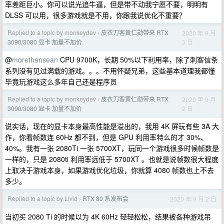
率差距巨小。你可以说光追牛逼，但是带不动我宁愿不要，明明有
DLSS 可以用，很多游戏就是不用，你跟我说优化不重要？
Replied to a topic by monkeydev
皮衣刀客黄仁勋带来 RTX
2020 年 9 月
›
3 日
3090/3080 显卡 加量不加价
@
morethansean
CPU 9700K，长期 50%以下利用率，除了刺客信条
系列没有见过满载的游戏。。。不用怀疑兄弟，这些基本道理我都懂
毕竟玩游戏这么多年自己还是程序员
Replied to a topic by monkeydev
皮衣刀客黄仁勋带来 RTX
2020 年 9 月
›
2 日
3090/3080 显卡 加量不加价
说实话，现在的显卡本身最高性能是溢出的，我用 4K 屏玩有些 3A 大
作，你看帧数连 60Hz 都不到，但是 GPU 利用率特么的才 30%、
40%。我有一张 2080Ti 一张 5700XT，玩同一个游戏很多时候帧数是
一样的，只是 2080ti 利用率远低于 5700XT 。也就是说帧数很大程度
上取决于游戏本身，如果游戏优化垃圾，你就算 4080 帧数也上不去
多少。
Replied to a topic by Livid
RTX 30 系发布会
2020 年 9 月 2 日
›
当初买 2080 Ti 的时候以为 4K 60Hz 轻轻松松，结果被各种游戏吊