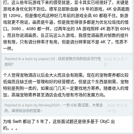
打。这么些年玩游戏下来的感受就是，显卡其实已经很好了，关键是
游戏本身优化到不到位。德军总部新血脉 19 年的游戏，4K 全高能跑
到 120Hz，但是像吃鸡这种好几年前的游戏全高 60 都稳不住。新游
戏就更不用说，画质是牛逼，但是我觉得很多都是为优化垃圾找的借
口。3080 、4080 都一样，过两年出的 3A 游戏照样 4K 跑不到 60Hz
。而且你说调画质，反正玩这么久游戏，我感觉调画质对帧数的提升
很有限，只有调分辨率才有用，但是调分辨率就不是 4K 了，性质不
一样。
Replied to a topic by piapia123
目前宠物方向的创业可行性
2020 年 8 月 7
›
日
如何？
个人觉得宠物酒店以后会大火而且会有刚需。现在的宠物寄养都比较
低端而且缺乏统一管理和好的经营模式，但是这个东西是刚需，宠物
特别是狗狗一类的，如果出门几天一定要找地方寄养。随着收入的增
加，高端宠物寄养甚至酒店会成为很有市场的发展方向。
Replied to a topic by Monkey2020
一份 iOS 面试题，大佬会
2020 年 6 月
›
10 日
的，麻烦给出你的答案~
为啥 Swift 都出了 5 年了，这些面试题还是很多基于 ObjC 出
的。。。