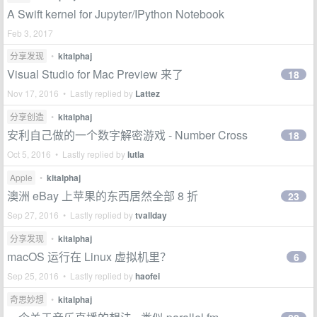
A Swift kernel for Jupyter/IPython Notebook
Feb 3, 2017
分享发现
•
kitalphaj
Visual Studio for Mac Preview 来了
18
Nov 17, 2016 • Lastly replied by
Lattez
分享创造
•
kitalphaj
安利自己做的一个数字解密游戏 - Number Cross
18
Oct 5, 2016 • Lastly replied by
lutla
Apple
•
kitalphaj
澳洲 eBay 上苹果的东西居然全部 8 折
23
Sep 27, 2016 • Lastly replied by
tvallday
分享发现
•
kitalphaj
macOS 运行在 Linux 虚拟机里？
6
Sep 25, 2016 • Lastly replied by
haofei
奇思妙想
•
kitalphaj