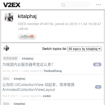
kitalphaj
V2EX member #145734, joined on 2015-11-04 16:29:47
+08:00
30
50
Switch topics list
宽带症候群
•
kitalphaj
为啥国内云服务器带宽这么贵？
59
Jul 30, 2019 • Lastly replied by
TheBadZhang
iDev
•
kitalphaj
让你的 UICollectionView 动起来，简单替换
1
AnimatedCollectionViewLayout
Feb 9, 2017 • Lastly replied by
xiubin
iDev
•
kitalphaj