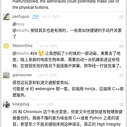
malfunctioned, the astronauts could potentially make use of
the physical buttons.
zachguo
Jun 4, 2020
OP
29
@
reus
@
idealhs
按钮其实也是有限的，一些类似快捷键的手动开关罢
了
SimonOne
Jun 4, 2020
30
@
idealhs
#24
让我想起了小时候的一部动画，某集去了地
底，碰上发疯的地底生物来袭，需要启动一台机器驱逐这些怪
物，在按钮失效的情况下直接撕开屏幕，把导线一拧就完事了。
gainsurier
Jun 4, 2020
31
感觉这玩意和轨道交通那套类似。
可能是 qt 的 webengine 那一套。前端用 hmi/js，后端用 C++搭
建服务。
kitalphaj
Jun 4, 2020
32
JS 和 Chromium 这个有点意思，但是文中也提到是有物理按键
做备份的。我搞不懂的是为啥会用 C++或者 Python 之类的语
音，希望至少不是关键程序用这种语言。真正的 High Integrity