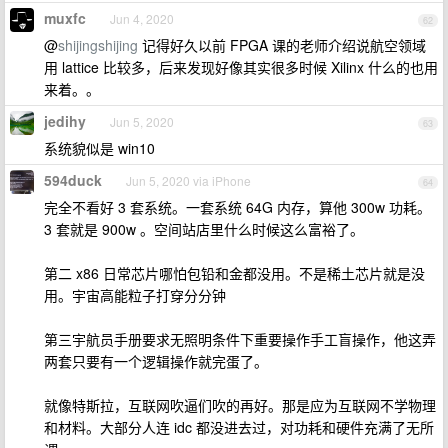
muxfc
Jun 4, 2020
62
@
shijingshijing
记得好久以前 FPGA 课的老师介绍说航空领域
用 lattice 比较多，后来发现好像其实很多时候 Xilinx 什么的也用
来着。。
jedihy
Jun 5, 2020
63
系统貌似是 win10
594duck
Jun 5, 2020 via iPhone
64
完全不看好 3 套系统。一套系统 64G 内存，算他 300w 功耗。
3 套就是 900w 。空间站店里什么时候这么富裕了。
第二 x86 日常芯片哪怕包铅和金都没用。不是稀土芯片就是没
用。宇宙高能粒子打穿分分钟
第三宇航员手册要求无照明条件下重要操作手工盲操作，他这弄
两套只要有一个逻辑操作就完蛋了。
就像特斯拉，互联网吹逼们吹的再好。那是应为互联网不学物理
和材料。大部分人连 idc 都没进去过，对功耗和硬件充满了无所