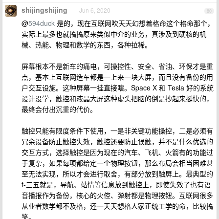
shijingshijing
Jun 6, 2020
80
@
594duck
是的，现在互联网吹天天幻想着格命这个格命那个，
实际上最多也就搞搞原来类似中介的业务，真涉及到硬核的机
械、热能、物理和数学的东西，各种拉稀。
屏幕根本不是新车的痛电，可操控性、安全、省油、环保才是重
点，基本上互联网造车都是一上来一块大屏，而且没有备份的用
户交互设施。这种屏幕一挂直接瞎。Space X 和 Tesla 好的系统
设计没学，触控和液晶大屏这种虚头把脑的倒是抄起来挺快的，
最终会付出沉重的代价。
触控只能有限度条件下使用，一是非关键功能操控，二是必须有
冗余设备防止触控失效，触控还要防止误触，并不是什么优选的
交互方式，选择触控是因为现在的汽车、飞机、火箭有的功能过
于复杂，如果每项都给定一个物理按钮，那么布局会相当困难甚
至无法实现，所以才会进行取舍，有部分放到触屏上。最典型的
f-三五就是，导航、站情等信息放到触控上，即使失效了也有语
音播报作为备份，核心的火倥、弹射都是物理按钮。互联网很多
从业者数学都不及格，还一天天想格人家正统工学的命，比较搞
笑。