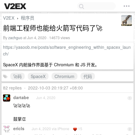
V2EX
程序员
›
前端工程师也能给火箭写代码了🚀
By
zachguo
at Jun 4, 2020 · 14673 views
https://yasoob.me/posts/software_engineering_within_spacex_laun
ch/
SpaceX 内舱操作界面基于 Chromium 和 JS 开发。
🚀码
SpaceX
Chromium
代码
82 replies
•
2022-10-03 20:19:27 +08:00
dartabe
Jun 4, 2020
1
🚀🚀🚀🚀
鼓掌👏
ericls
Jun 4, 2020 via iPhone
15
2