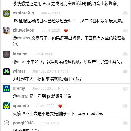
系统感觉还是用 Ada 之类可完全理论证明的语音比较靠谱。
exploreXin
Jun 4, 2020
33
JS 征服世界的目标已经是过去时了，现在的目标是星辰大海。
zhuweiyou
Jun 4, 2020
1
34
@
idealhs
文章写了，如果屏幕出问题，下面还有对应的物理按
钮。
idealhs
Jun 4, 2020
35
@
reus
原来如此，我当时看的短视频，所以产生了这个疑问。
winrar
Jun 4, 2020 via iPhone
36
为啥现在人一提到前端就联想到 js 呢？
dremy
Jun 4, 2020 via iPhone
37
@
winrar
是一看到 js 就想到前端
sjtiande
Jun 4, 2020
11
38
火箭飞不上去是不是要先删除一下 node_modules
paoqi2048
Jun 4, 2020
39
归根结底是 C++