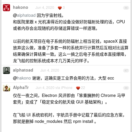
hakono
Jun 4, 2020
3
46
@
alphatoad
因为宇宙射线。
和医院里跟 x 光机凑得近的设备没做好防辐射处理的话，CPU
或者内存会出现随机的存储运算错误一样道理。
以前的航天项目在电子系统的防辐射上相当花钱，spaceX 直接
放弃这么做，准备了多套一样的系统并行计算然后互相对比运算
结果确保计算结果一致。这么一搞之后电子系统成本直接爆降，
龙飞船的控制系统成本才几万美元的样子。
alphatoad
Jun 4, 2020
47
@
hakono
谢谢，这确实是工业界会用的方法，大型 ecc
AlphaTr
Jun 4, 2020 via iPhone
22
48
仅在一夜之间，Electron 风评即由「笨重臃肿的 Chrome 马甲
套壳」变成了「稳定安全的航天级 GUI 基础架构」。
在飞船 UI 系统宕机时，宇航员手册中记载了最后的应急方案，
那就是删掉 node_modules 然后 npm install 。