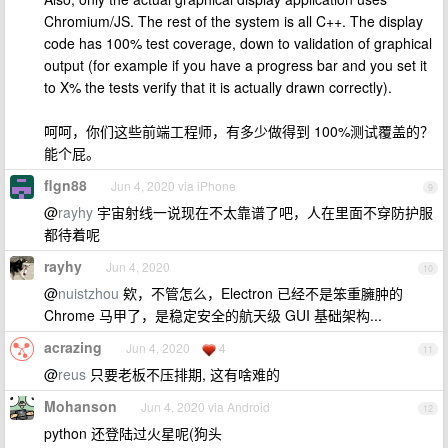
Chromium/JS. The rest of the system is all C++. The display
code has 100% test coverage, down to validation of graphical
output (for example if you have a progress bar and you set it
to X% the tests verify that it is actually drawn correctly).
呵呵，你们这些前端工程师，有多少做得到 100%测试覆盖的？
能个屁。
flgn88
Jun 4, 2020 via iPhone
9
@
rayhy
宇宙射线一说现在不太靠谱了吧，人在里面不穿防护服
都待着呢
rayhy
Jun 4, 2020
10
@
nuistzhou
欸，不管怎么，Electron 已经不是笨重臃肿的
Chrome 马甲了，是稳定安全的航天级 GUI 基础架构...
acrazing
Jun 4, 2020
4
11
@
reus
只要老板不压排期, 这有啥难的
Mohanson
Jun 4, 2020 via Android
12
python 还登陆过火星呢(狗头