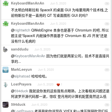
KeyboardManAnAn
Jun 5, 2020
74
不太明白特斯拉和 SpaceX 的桌面 GUI 为啥要用两个技术栈,之
前特斯拉不是一直用的 QT 写桌面图形 GUI 的吗?
KeyboardManAnAn
Jun 5, 2020
75
@
nightwitch
QWebEngine 本身也是基于 Chromium 的吧, 所以
题主说"SpaceX 内舱操作界面基于 Chromium 和 JS 开发"还是
没有什么毛病的
sanddudu
Jun 5, 2020
76
@
KeyboardManAnAn
因为他们就是两家公司，技术不是直接共
享的...
MarkLeeyun
Jun 5, 2020
77
@
alphatoad
哈哈哈哈。
LostPrayers
Jun 5, 2020
1
78
@
594duck
我就说你发的这些我有点眼熟，上次看相关问题还是
阿波罗开源代码那一波，惊叹 登月用的计算机配置竟然这么低
594duck
Jun 6, 2020
79
@
LostPrayers
老哥我和你说现在 V2EX 和一堆互联网吹货们反