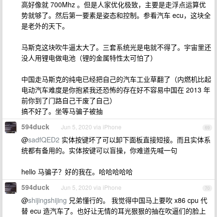
高好像就 700Mhz 。但是人家优化极致，主要是走浮点运算优
势就够了。然后第一要素是姿态和控制。参看汽车 ecu，这块全
是老外的天下。
马斯克这块吹牛逼太大了。三套系统光是电就不得了。宇宙里还
没人用锂电做电池（锂的金属特性太可怕了）
中国走马斯克的纯电已经把自己的汽车工业草翻了（内燃机比起
电动汽车难度是你抱紧我还恐怖的存在好不容易中国在 2013 年
前你到了门路自己干废了自己）
搞不好了。坐等马骗子被抽
594duck
Jun 5, 2020 via iPhone
69
@
sadfQED2
实体按键坏了可以卸下面板直接短接。而且实体系
统都有备用的。实体按键可以盲操，你难道先喊一句
hello 马骗子？好的我在。哈哈哈哈哈
594duck
Jun 5, 2020 via iPhone
70
@
shijingshijing
兄弟懂行的。 我觉得中国马上要吹 x86 cpu 代
替 ecu 造汽车了。也好让无情的耳光狠狠的抽在吹逼们的脸上