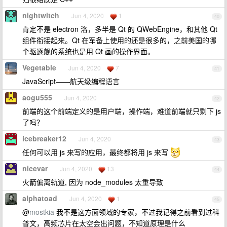
nightwitch
Jun 4, 2020
1
40
肯定不是 electron 洛，多半是 Qt 的 QWebEngine，和其他 Qt
组件衔接起来。Qt 在军备上使用的还是很多的，之前美国的哪
个驱逐舰的系统也是用 Qt 画的操作界面。
Vegetable
Jun 4, 2020
7
41
JavaScript——航天级编程语言
aogu555
Jun 4, 2020
42
前端的这个前端定义的是用户端，操作端，难道前端就只剩下 js
了吗？
icebreaker12
Jun 4, 2020
43
任何可以用 js 来写的应用，最终都将用 js 来写
nicevar
Jun 4, 2020
13
44
火箭偏离轨道, 因为 node_modules 太重导致
alphatoad
Jun 4, 2020
1
45
@
mostkia
我不是这方面领域的专家，不过我记得之前看到过科
普文，高频芯片在太空会出问题，不知道原理是什么