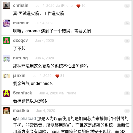
christin
Jun 4, 2020 via iPhone
10
13
真·面试造火箭，工作造火箭
murmur
Jun 4, 2020
14
啊哦，chrome 遇到了一个错误，需要关闭
dxcqcv
Jun 4, 2020
15
了不起
nutting
Jun 4, 2020
16
那种环境用这么复杂的系统不怕出问题吗
janxin
Jun 4, 2020
81
17
剩余氧气 undefined%
Seanfuck
Jun 4, 2020 via iPhone
18
看标题还以为是$$
mostkia
Jun 4, 2020
19
@
alphatoad
那是因为以前使用的是加固芯片来抵御宇宙射线的
干扰，非常昂贵，所以够用就好，而且这是成熟的系统，重新使
用新方案会有风险，nasa 拿国家经费的自然安于现状。而 SX