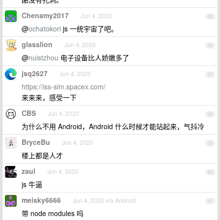
Chenamy2017
Jun 4, 2020
55
@
ochatokori
js 一统宇宙了吧。
glasslion
Jun 4, 2020
56
@
nuistzhou
电子设备比人娇嫩多了
jsq2627
Jun 4, 2020
57
https://iss-sim.spacex.com/
来来来，感受一下
CBS
Jun 4, 2020
58
为什么不用 Android，Android 什么时候才能站起来，气抖冷
BryceBu
Jun 4, 2020
59
楼上都是人才
zaul
Jun 4, 2020
60
js 牛逼
meisky6666
Jun 4, 2020 via Android
61
带 node modules 吗