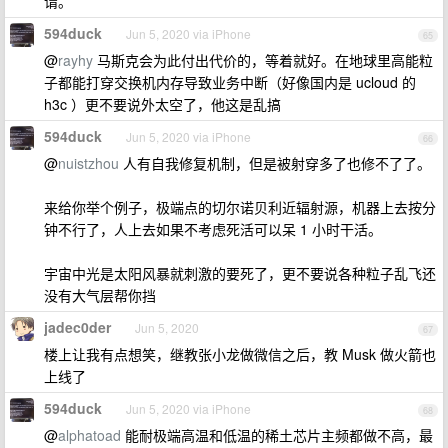
谓。
594duck
Jun 5, 2020 via iPhone
65
@
rayhy
马斯克会为此付出代价的，等着就好。在地球里高能粒
子都能打穿交换机内存导致业务中断（好像国内是 ucloud 的
h3c ）更不要说外太空了，他这是乱搞
594duck
Jun 5, 2020 via iPhone
66
@
nuistzhou
人有自我修复机制，但是被射穿多了也修不了了。
来给你举个例子，极端点的切尔诺贝利近辐射源，机器上去按分
钟不行了，人上去如果不考虑死活可以呆 1 小时干活。
宇宙中光是太阳风暴就刺激的要死了，更不要说各种粒子乱飞还
没有大气层帮你挡
jadec0der
Jun 5, 2020
67
楼上让我有点想笑，继教张小龙做微信之后，教 Musk 做火箭也
上线了
594duck
Jun 5, 2020 via iPhone
68
@
alphatoad
能耐极端高温和低温的稀土芯片主频都做不高，最