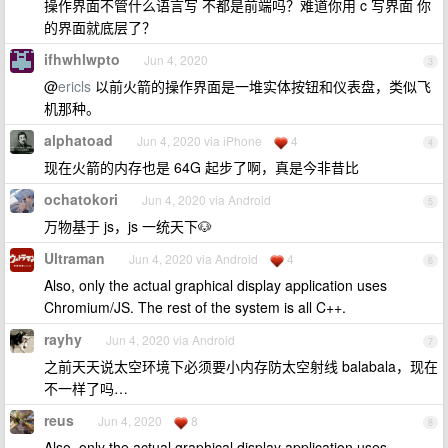
操作界面不管什么语言写 不都是前端吗？难道你用 c 写界面 你
的界面就底层了？
ifhwhlwpto
Jun 4, 2020
3
@
ericls
以前火箭的操作界面是一堆实体按钮和仪表盘，类似飞
机那种。
alphatoad
Jun 4, 2020 via iPhone
4
4
现在火箭的内存也是 64G 起步了啊，真是今非昔比
ochatokori
Jun 4, 2020 via Android
5
万物基于 js，js 一统天下🐶
Ultraman
Jun 4, 2020 via Android
4
6
Also, only the actual graphical display application uses
Chromium/JS. The rest of the system is all C++.
rayhy
Jun 4, 2020 via Android
7
之前天天说太空环境下必须要小内存防太空射线 balabala，现在
不一样了吗…
reus
Jun 4, 2020
8
8
Also, only the actual graphical display application uses