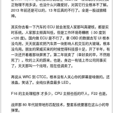
正物理不用多读，也没什么兴趣爱好，对其它行业根本不了解。
2013 年前还是可以的，13 年后真的不行了。全是一股战狼精
神。
其实你去看一下汽车的 ECU 就会发现人家那叫真硬核，都是实
时系统。人家那主频真叫低，但是工作环境奇糟糕（-30 度到
+120 度)。国内做 ECU 是不行了，拿 OBD 的数据去写 UI 根本
没鸟用，天天就喜欢把汽车弄一块影响人机交互的大玻璃，根本
没鸟用。朋友的荣威买来的时候觉得科技感十足，开了半年，有
一次还开着着那块屏黑了。第二年就卖了（幸好卖的早，不然赔
死了）。吹的上天的蔚来，也是，身边一有钱上市公司同事买
了，天天那叫一个炫呀，现在低调卖了。
再说从 WRC 到 CTCC，根本没有人关心你的屏幕是啥做的。还
液晶，笑话了。全纯仪表盘最多 LED 。
F16 的主处理程序 才多少，CPU 主频也低的吓人，F22 也是。
战斧那 80 年代就带地形匹配技术，整套系统要塞在这么小的导
弹里。