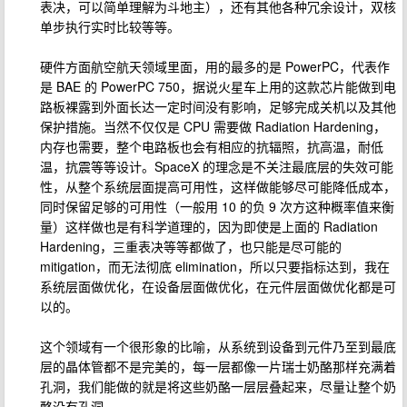
表决，可以简单理解为斗地主），还有其他各种冗余设计，双核
单步执行实时比较等等。
硬件方面航空航天领域里面，用的最多的是 PowerPC，代表作
是 BAE 的 PowerPC 750，据说火星车上用的这款芯片能做到电
路板裸露到外面长达一定时间没有影响，足够完成关机以及其他
保护措施。当然不仅仅是 CPU 需要做 Radiation Hardening，
内存也需要，整个电路板也会有相应的抗辐照，抗高温，耐低
温，抗震等等设计。SpaceX 的理念是不关注最底层的失效可能
性，从整个系统层面提高可用性，这样做能够尽可能降低成本，
同时保留足够的可用性（一般用 10 的负 9 次方这种概率值来衡
量）这样做也是有科学道理的，因为即使是上面的 Radiation
Hardening，三重表决等等都做了，也只能是尽可能的
mitigation，而无法彻底 elimination，所以只要指标达到，我在
系统层面做优化，在设备层面做优化，在元件层面做优化都是可
以的。
这个领域有一个很形象的比喻，从系统到设备到元件乃至到最底
层的晶体管都不是完美的，每一层都像一片瑞士奶酪那样充满着
孔洞，我们能做的就是将这些奶酪一层层叠起来，尽量让整个奶
酪没有孔洞。