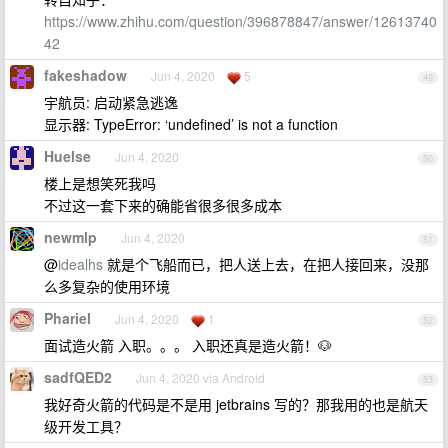
https://www.zhihu.com/question/396878847/answer/12613740
42
fakeshadow
Jun 4, 2020
5
49
宇航员: 启动紧急逃逸
显示器: TypeError: ‘undefined’ is not a function
Huelse
Jun 4, 2020
50
楼上是想笑死我吗
不过这一套下来的确能省很多很多成本
newmlp
Jun 4, 2020
51
@
idealhs
就是个飞船而已，把人送上去，在把人接回来，没那
么多复杂的使用环境
Phariel
Jun 4, 2020
1
52
面试造火箭 入职。。。 入职还真是造火箭！🐶
sadfQED2
Jun 4, 2020 via Android
53
我好奇火箭的代码是不是用 jetbrains 写的？那我用的也是航天
级开发工具？