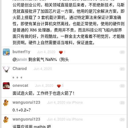
公司是创业公司，相关领域直接是后来者，不拒绝新技术，马斯
克就直接批评了加固芯片这一方案，他用的是冗余解决方案，即
火箭上搭载了 3 套机载计算机，通过特定算法来保证计算准确
性，即使有某台计算机突然离线，也能正常使用，使用的硬件则
是普通的 X86 处理器，费用并不贵，而且科技公司飞船内部界
面只有做的好，外观酷炫，一群金主大佬看着不明觉厉，才能融
到资啊。硬件上自然需要适当堆料，保证速度。
butterf1y
Jun 4, 2020
1
20
@
janxin
剩余氧气 NaN%（狗头
Charod
Jun 4, 2020
21
。。。
onevcat
Jun 4, 2020
5
22
面试造火箭，工作终于也造火箭了！
wanguorui123
Jun 4, 2020 via iPhone
23
0.1+0.2=？
wanguorui123
Jun 4, 2020 via iPhone
24
运算应该用 mathjs 吧