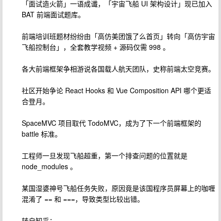
「面试造火箭」一语成谶，「宇宙飞船 UI 架构设计」现已加入
BAT 前端面试题库。
前端培训班题材纷纷由「高仿美团饿了么首页」转向「高仿宇宙
飞船控制台」，全套教学视频 + 源码仅需 998 。
各大前端框架争相游说各国载人航天团队，史称前端太空竞赛。
社区开始争论 React Hooks 和 Vue Composition API 哪个更适
合登月。
SpaceMVC 项目取代 TodoMVC，成为了下一个前端框架的
battle 标准。
工程师一旦发现飞船超重，第一个排查问题的位置就是
node_modules 。
某国湿婆神号飞船任务失败，原因竟是该国程序员屏幕上的咖喱
混淆了 == 和 ===，导致类型比较出错。
转自知乎：