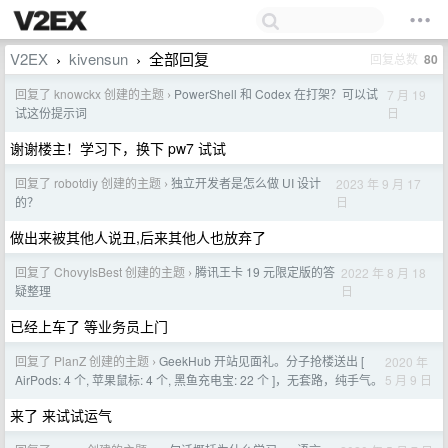
V2EX
kivensun
全部回复
回复总数
80
›
›
回复了 knowckx 创建的主题
PowerShell 和 Codex 在打架？可以试
7 月 19
›
日
试这份提示词
谢谢楼主！学习下，换下 pw7 试试
回复了 robotdiy 创建的主题
独立开发者是怎么做 UI 设计
2023 年 9 月 17
›
日
的？
做出来被其他人说丑,后来其他人也放弃了
回复了 ChovyIsBest 创建的主题
腾讯王卡 19 元限定版的答
2022 年 8 月 18
›
日
疑整理
已经上车了 等业务员上门
回复了 PlanZ 创建的主题
GeekHub 开站见面礼。分子抢楼送出 [
2020 年
›
5 月 9 日
AirPods: 4 个, 苹果鼠标: 4 个, 黑鱼充电宝: 22 个 ]，无套路，纯手气。
来了 来试试运气