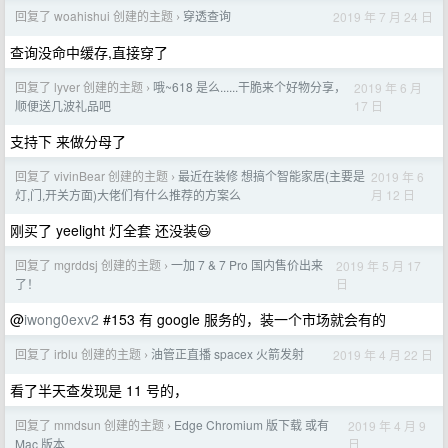
回复了 woahishui 创建的主题
穿透查询
2019 年 7 月 24 日
›
查询没命中缓存,直接穿了
回复了 lyver 创建的主题
哦~618 是么......干脆来个好物分享，
2019 年 6 月
›
17 日
顺便送几波礼品吧
支持下 来做分母了
回复了 vivinBear 创建的主题
最近在装修 想搞个智能家居(主要是
2019 年 6
›
月 12 日
灯,门,开关方面)大佬们有什么推荐的方案么
刚买了 yeelight 灯全套 还没装😃
回复了 mgrddsj 创建的主题
一加 7 & 7 Pro 国内售价出来
2019 年 5 月 17
›
日
了！
@
iwong0exv2
#153 有 google 服务的，装一个市场就会有的
回复了 irblu 创建的主题
油管正直播 spacex 火箭发射
2019 年 4 月 22 日
›
看了半天查发现是 11 号的，
回复了 mmdsun 创建的主题
Edge Chromium 版下载 或有
2019 年 4 月 9
›
日
Mac 版本