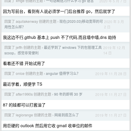
回复了 xmge 创建的主题
一句话概括为什么学习 go 语言
2020 年 5 月 7 日
›
因为写前台，看到有人说必须学一门后台推荐 go，然后就学了
回复了 aquilakenway 创建的主题
现在(2020.03)移动宽带的可
2020 年 3 月
›
2 日
用性怎么样？
我这边不行,github 基本上 push 不了代码,而且墙中墙,dns 劫持
回复了 jeffh 创建的主题
最近学到了 windows 下的包管理工具
2019 年 12 月
›
14 日
scoop，感觉非常便利
看着还不错 开始试用了
回复了 onice 创建的主题
angular 值得学习么？
2019 年 11 月 28 日
›
最近学着，顺便学 TS
回复了 after1990s 创建的主题
90 年的即将 30 岁
2019 年 11 月 27 日
›
87 的娃都可以打酱油了
回复了 legiorange 创建的主题
网易到底怎么了
2019 年 11 月 27 日
›
用巨硬的 outlook 然后用它收 gmail 收单位的邮件