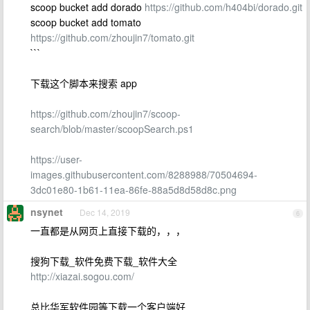
scoop bucket add dorado
https://github.com/h404bi/dorado.git
scoop bucket add tomato
https://github.com/zhoujin7/tomato.git
```
下载这个脚本来搜索 app
https://github.com/zhoujin7/scoop-
search/blob/master/scoopSearch.ps1
https://user-
images.githubusercontent.com/8288988/70504694-
3dc01e80-1b61-11ea-86fe-88a5d8d58d8c.png
nsynet
Dec 14, 2019
6
一直都是从网页上直接下载的，，，
搜狗下载_软件免费下载_软件大全
http://xiazai.sogou.com/
总比华军软件园等下载一个客户端好