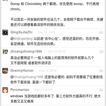
Scoop 和 Chocolatey 两个都用，优先使用 scoop，不行再用
choco。
不过其实一共安装的软件也没几个，去官网下载也不麻烦，关键
是还可以顺便看看该软件的相关信息。
QingXuJiaZhi
Dec 14, 2019
37
@
shijingshijing
以前是“去中心化”，感觉还蛮好的，百花齐放、
各显神通，软件生态欣欣向荣。
zhuangzhuang1988
Dec 14, 2019
38
真没必要用这个,一般人电脑上的能常用的软件就那么几个
又不是网管 或者软件测评员
DestinyHunter
Dec 14, 2019
39
@
zhuangzhuang1988
还是有必要的. 起码不用重装了在重新找
软件下载安装. 直接一下都好了.
Pyromaniac
Dec 14, 2019
40
windows 当游戏机都好多年了, 第三方软件方面真的不行, 绝大
多数又丑又难用