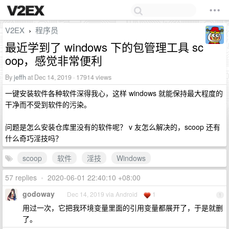
V2EX
程序员
›
最近学到了 windows 下的包管理工具 sc
oop，感觉非常便利
By
jeffh
at Dec 14, 2019 · 17914 views
一键安装软件各种软件深得我心，这样 windows 就能保持最大程度的
干净而不受到软件的污染。
问题是怎么安装仓库里没有的软件呢？ v 友怎么解决的，scoop 还有
什么奇巧淫技吗？
scoop
软件
淫技
Windows
57 replies
•
2020-06-01 22:40:10 +08:00
godoway
Dec 14, 2019 via Android
1
1
用过一次，它把我环境变量里面的引用变量都展开了，于是就删
了。