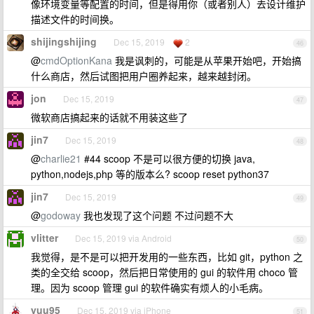
像环境变量等配置的时间，但是得用你（或者别人）去设计维护
描述文件的时间换。
shijingshijing
Dec 15, 2019
2
46
@
cmdOptionKana
我是讽刺的，可能是从苹果开始吧，开始搞
什么商店，然后试图把用户圈养起来，越来越封闭。
jon
Dec 15, 2019
47
微软商店搞起来的话就不用装这些了
jin7
Dec 15, 2019
48
@
charlie21
#44 scoop 不是可以很方便的切换 java,
python,nodejs,php 等的版本么? scoop reset python37
jin7
Dec 15, 2019
49
@
godoway
我也发现了这个问题 不过问题不大
vlitter
Dec 15, 2019 via Android
50
我觉得，是不是可以把开发用的一些东西，比如 git，python 之
类的全交给 scoop，然后把日常使用的 gui 的软件用 choco 管
理。因为 scoop 管理 gui 的软件确实有烦人的小毛病。
yuu95
Dec 15, 2019 via iPhone
51