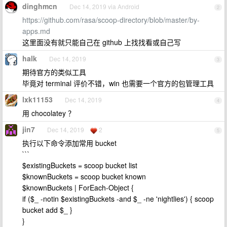
dinghmcn
Dec 14, 2019 via Android
2
https://github.com/rasa/scoop-directory/blob/master/by-
apps.md
这里面没有就只能自己在 github 上找找看或自己写
halk
Dec 14, 2019
3
期待官方的类似工具
毕竟对 terminal 评价不错，win 也需要一个官方的包管理工具
lxk11153
Dec 14, 2019
4
用 chocolatey ？
jin7
Dec 14, 2019
2
5
执行以下命令添加常用 bucket
```
$existingBuckets = scoop bucket list
$knownBuckets = scoop bucket known
$knownBuckets | ForEach-Object {
if ($_ -notin $existingBuckets -and $_ -ne 'nightlies') { scoop
bucket add $_ }
}