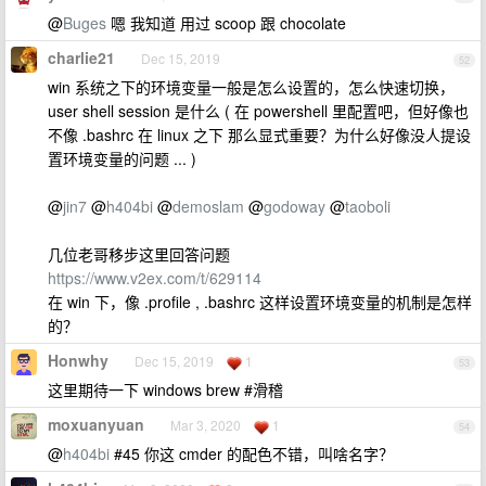
@
Buges
嗯 我知道 用过 scoop 跟 chocolate
charlie21
Dec 15, 2019
52
win 系统之下的环境变量一般是怎么设置的，怎么快速切换，
user shell session 是什么 ( 在 powershell 里配置吧，但好像也
不像 .bashrc 在 linux 之下 那么显式重要？为什么好像没人提设
置环境变量的问题 ... )
@
jin7
@
h404bi
@
demoslam
@
godoway
@
taoboli
几位老哥移步这里回答问题
https://www.v2ex.com/t/629114
在 win 下，像 .profile , .bashrc 这样设置环境变量的机制是怎样
的？
Honwhy
Dec 15, 2019
1
53
这里期待一下 windows brew #滑稽
moxuanyuan
Mar 3, 2020
1
54
@
h404bi
#45 你这 cmder 的配色不错，叫啥名字？