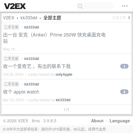
V2EX
kk333dd
全部主题
主题总数
3
›
›
二手交易
•
kk333dd
出一台 安克（Anker）Prime 250W 快充桌面充电
站
May 18
二手交易
•
kk333dd
收一个爱奇艺 ，有出的联系下我
1
Oct 25, 2024 • Lastly replied by
onlyApple
二手交易
•
kk333dd
收个 apple watch
4
Apr 19, 2023 • Lastly replied by
kk333dd
1/1
© 2026 V2EX · 8ms · 3.9.8.5
About
·
Language
618年中大促即将结束：国内外VPS服务器，99元起，续费代金券