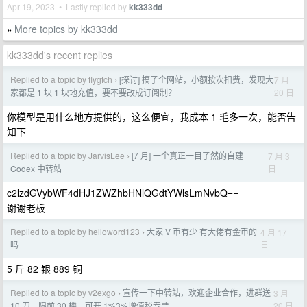
Apr 19, 2023 • Lastly replied by
kk333dd
More topics by kk333dd
»
kk333dd's recent replies
Replied to a topic by flygfch
[探讨] 搞了个网站，小额按次扣费，发现大
7 月
›
20 日
家都是 1 块 1 块地充值，要不要改成订阅制？
你模型是用什么地方提供的，这么便宜，我成本 1 毛多一次，能否告
知下
Replied to a topic by JarvisLee
[7 月] 一个真正一目了然的自建
7 月 3
›
日
Codex 中转站
c2lzdGVybWF4dHJ1ZWZhbHNlQGdtYWlsLmNvbQ==
谢谢老板
Replied to a topic by helloword123
大家 V 币有少 有大佬有金币的
4 月 17
›
日
吗
5 斤 82 银 889 铜
Replied to a topic by v2exgo
宣传一下中转站，欢迎企业合作，进群送
3 月
›
20 日
10 刀，限前 30 楼，可开 1%3%增值税专票