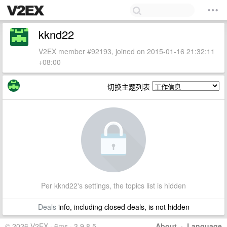
kknd22
V2EX member #92193, joined on 2015-01-16 21:32:11
+08:00
切换主题列表
Per kknd22's settings, the topics list is hidden
Deals
info, including closed deals, is not hidden
© 2026 V2EX · 6ms · 3.9.8.5
About
·
Language