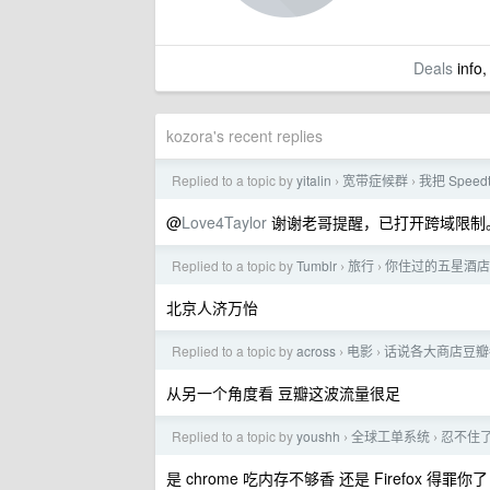
Deals
info,
kozora's recent replies
Replied to a topic by
yitalin
宽带症候群
我把 Spee
›
›
@
Love4Taylor
谢谢老哥提醒，已打开跨域限制
Replied to a topic by
Tumblr
旅行
你住过的五星酒店
›
›
北京人济万怡
Replied to a topic by
across
电影
话说各大商店豆瓣
›
›
从另一个角度看 豆瓣这波流量很足
Replied to a topic by
youshh
全球工单系统
忍不住了
›
›
是 chrome 吃内存不够香 还是 Firefox 得罪你了