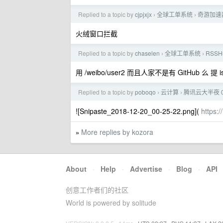
Replied to a topic by
cjpjxjx
全球工单系统
奇游加速
›
›
火绒窗口拦截
Replied to a topic by
chaselen
全球工单系统
RSS
›
›
用 /weibo/user2 而且人家不是有 GitHub 么 提 
Replied to a topic by
poboqo
云计算
腾讯云大半夜 0
›
›
![Snipaste_2018-12-20_00-25-22.png](
https:
More replies by kozora
»
About
·
Help
·
Advertise
·
Blog
·
API
创意工作者们的社区
World is powered by solitude