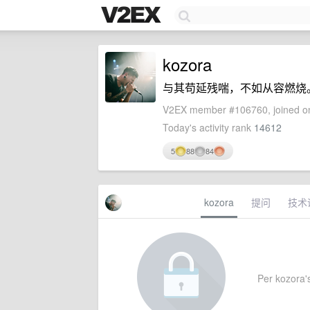
kozora
与其苟延残喘，不如从容燃烧
V2EX member #106760, joined on
Today's activity rank
14612
5
88
84
kozora
提问
技术
Per kozora's