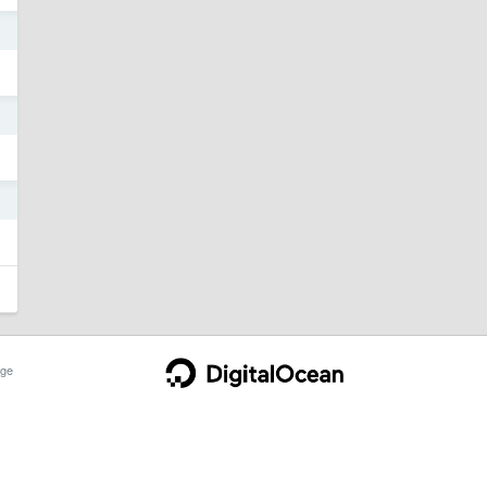
9
9
8
ge