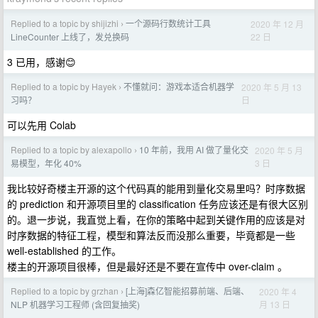
Replied to a topic by shijizhi
一个源码行数统计工具
2020 年 12 月
›
22 日
LineCounter 上线了，发兑换码
3 已用，感谢😊
Replied to a topic by Hayek
不懂就问：游戏本适合机器学
2020 年 5 月 13
›
日
习吗？
可以先用 Colab
Replied to a topic by alexapollo
10 年前，我用 AI 做了量化交
2020 年 5 月
›
3 日
易模型，年化 40%
我比较好奇楼主开源的这个代码真的能用到量化交易里吗？时序数据
的 prediction 和开源项目里的 classification 任务应该还是有很大区别
的。退一步说，我直觉上看，在你的策略中起到关键作用的应该是对
时序数据的特征工程，模型和算法反而没那么重要，毕竟都是一些
well-established 的工作。
楼主的开源项目很棒，但是最好还是不要在宣传中 over-claim 。
Replied to a topic by grzhan
[上海]森亿智能招募前端、后端、
2020 年 4
›
月 13 日
NLP 机器学习工程师 (含回复抽奖)