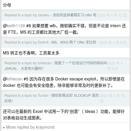
分母
Replied to a topic by zackwu
该如何选择暑期实习 offer 呢
2020 年 4 月 12 日
›
@
keith1126
#8 如果想要 wlb，微软确实不错，但是不论是 intern 还
是 FTE，MS 的工资都比其他大厂低一截。
Replied to a topic by DeAnti
MS、WXG 两个 Offer 求比较
2020 年 4 月 9 日
›
MS 转正也不香啊，工资差太多
Replied to a topic by lohiecan
我做了一个在线运行代码的网站叫
2020 年 4
›
月 6 日
JSRUN， 大家有兴趣吗？
@
lohiecan
#5 因为存在很多 Docker escape exploit，所以即使是在
docker 也可能会有安全隐患，除非能够非常及时的更新补丁。
Replied to a topic by Tumblr
微软新推出的`XLOOKUP`真的
2020 年 3 月 16
›
日
好用！
还可以在最新的 Excel 中试用一下的“创意”（ Ideas ）功能，能够针
对表格自动生成图表。
More replies by kraymond
»