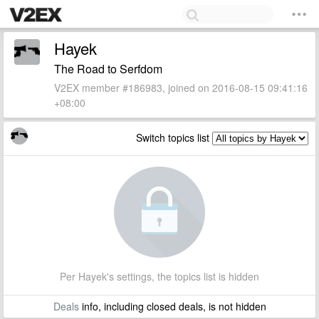
Hayek
The Road to Serfdom
V2EX member #186983, joined on 2016-08-15 09:41:16
+08:00
Switch topics list
Per Hayek's settings, the topics list is hidden
Deals
info, including closed deals, is not hidden