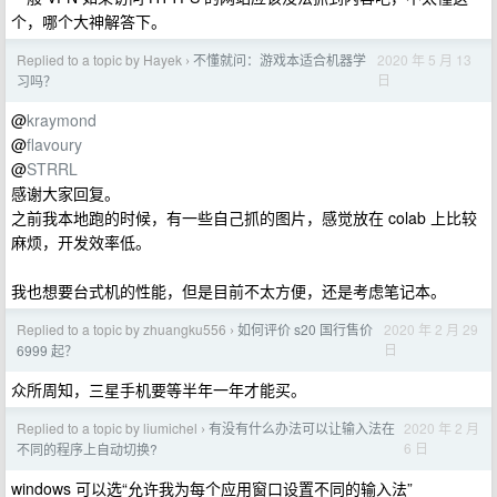
个，哪个大神解答下。
Replied to a topic by Hayek
不懂就问：游戏本适合机器学
2020 年 5 月 13
›
日
习吗？
@
kraymond
@
flavoury
@
STRRL
感谢大家回复。
之前我本地跑的时候，有一些自己抓的图片，感觉放在 colab 上比较
麻烦，开发效率低。
我也想要台式机的性能，但是目前不太方便，还是考虑笔记本。
Replied to a topic by zhuangku556
如何评价 s20 国行售价
2020 年 2 月 29
›
日
6999 起？
众所周知，三星手机要等半年一年才能买。
Replied to a topic by liumichel
有没有什么办法可以让输入法在
2020 年 2 月
›
6 日
不同的程序上自动切换?
windows 可以选“允许我为每个应用窗口设置不同的输入法”