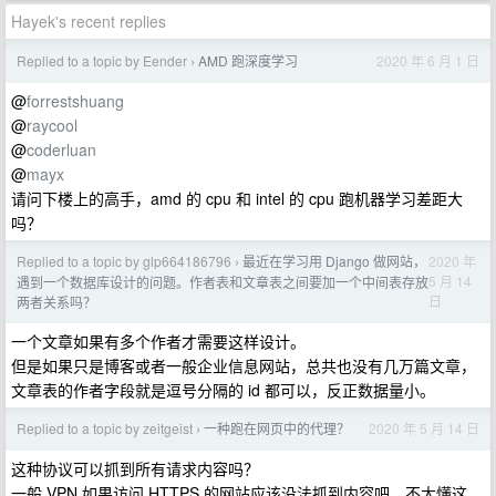
Hayek's recent replies
Replied to a topic by Eender
AMD 跑深度学习
2020 年 6 月 1 日
›
@
forrestshuang
@
raycool
@
coderluan
@
mayx
请问下楼上的高手，amd 的 cpu 和 intel 的 cpu 跑机器学习差距大
吗？
Replied to a topic by glp664186796
最近在学习用 Django 做网站，
2020 年
›
5 月 14
遇到一个数据库设计的问题。作者表和文章表之间要加一个中间表存放
日
两者关系吗？
一个文章如果有多个作者才需要这样设计。
但是如果只是博客或者一般企业信息网站，总共也没有几万篇文章，
文章表的作者字段就是逗号分隔的 id 都可以，反正数据量小。
Replied to a topic by zeitgeist
一种跑在网页中的代理？
2020 年 5 月 14 日
›
这种协议可以抓到所有请求内容吗？
一般 VPN 如果访问 HTTPS 的网站应该没法抓到内容吧，不太懂这