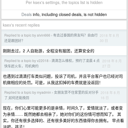
Per ksex's settings, the topics list is hidden
Deals
info, including closed deals, is not hidden
ksex's recent replies
Replied to a topic by alvin666
有去过泰国的旁友吗？自由行
2018 年 8 月
›
30 日
还是跟团好？
刚刚去过，2 人自助游，全程没有报团，还算安全的
Replied to a topic by v22018
滴滴怎么维权，预约了凌晨 4 点
2018 年 8 月
›
27 日
快车赶火车，司机爽约
也遇到过滴滴打车类似问题，投诉了司机，并且平台客户也已经对司
机做相应的处罚。可是，从我这扣掉的车费就是没返回！
Replied to a topic by myadmin
女朋友禁不住家里的反对分手
2018 年 8 月
›
16 日
了,如何还能挽回
现在，你们心里可能更多的是亲情，时间久了，爱情就淡了，或者变
为亲情…… 既然她都去相亲了，她对你们的这份情可想而知了。 其
实，你还有很多选择的、还有很多美好的东西值得你去拥有。 早点看
淡吧，孩子！