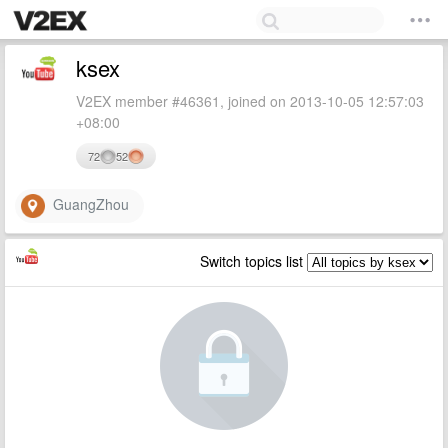
ksex
V2EX member #46361, joined on 2013-10-05 12:57:03
+08:00
72
52
GuangZhou
Switch topics list