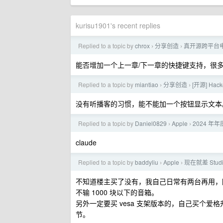
kurisu1901's recent replies
Replied to a topic by
chrox
分享创造
真开源跨平台电子
›
›
能否增加一个上一章/下一章的快捷键支持，很多阅读器都有
Replied to a topic by
miantiao
分享创造
[开源] Hac
›
›
没有听播客的习惯，能不能加一个按钮显示文本
Replied to a topic by
Daniel0829
Apple
2024 
›
›
claude
Replied to a topic by
baddyliu
Apple
现在就差 Stu
›
›
不知道楼主买了没有，我自己日常有两台再用，
不输 1000 块以下的音箱。
另外一定要买 vesa 支架版本的，自己买个
节。