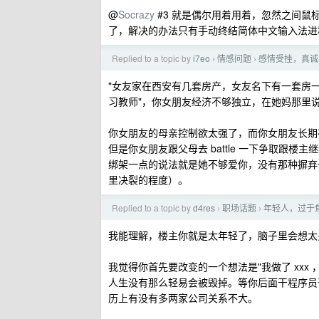
@
Socrazy
#3 就是偶尔用着用着，忽然之间鼠
了，解决的办法只有手动终结简体中文输入法进
Replied to a topic by
i7eo
情感问题
感情受挫，真诚
›
›
"女友家在西安有几套房产，女友名下有一套房
习教师"，你女朋友经济不够独立，在她妈那里
你女朋友的母亲控制欲太强了，而你女朋友长期
但是你女朋友跟父母去 battle 一下争取跟
绑架一点的说法就是她不够爱你，没有那种摒弃
里决裂的程度）。
Replied to a topic by
d4res
职场话题
年轻人，过于
›
›
我能理解，楼主你就是太年轻了，脑子里会想太
我觉得你首先要改变的一个想法是"我做了 xx
人生没有那么轻易会被毁掉。等你后面干程序员
历上有没有多两家公司关系不大。