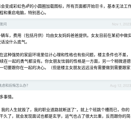
标会变成彩虹色🌈的小圆圈加载图标，所有页面都开始巨卡，基本无法工
程和重启电脑，特别恶心。
发问
Nov 1, 202
一辆车，费用（包括月供）均由女友妈妈爸爸提供。女友目前在某初中做
说话没什么底气。
在这种强势的家庭环境里估计心理和性格也有些问题，楼主条件也不差，
楼主继续在一起的勇气都没有。你女朋友怯弱的性格是一方面，另一个稍微道德
一切要跟你在一起的决心。（但是楼主女朋友远远没有需要做到需要跟家
焦虑和后悔怎么办？
Aug 12, 202
多事情。
x ，我的人生就毁了，我的职业道路就断送了”，就上个班跳个槽而已，你的
干久了，就会发现面试也都是玄学，运气也占了很大比重，反而跟你的简