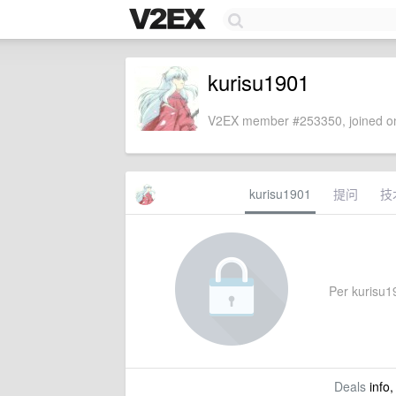
kurisu1901
V2EX member #253350, joined on
kurisu1901
提问
技
Per kurisu19
Deals
info,