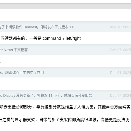
书阅读软件 Readest，即将发布正式版本 1.0
Aug 18, 202
的，一般是 command + left/right
ker News 中文播客
Feb 27, 202
。
年年底，聊聊你心目中的年度应用
Dec 24, 202
dio Display 没有更新了，打算双 11 下手，就怕买后秒变旧款
Dec 17, 202
除去重低音的部分，毕竟这部分就是谁盒子大谁厉害，其他声音方面确实
爱格升之类的显示器支架，自带的那个支架俯仰角度很垃圾，高低更是没法调