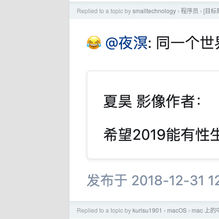
Replied to a topic by
smalltechnology
程序员
[目标
›
›
Replied to a topic by
kurisu1901
macOS
mac 上
›
›