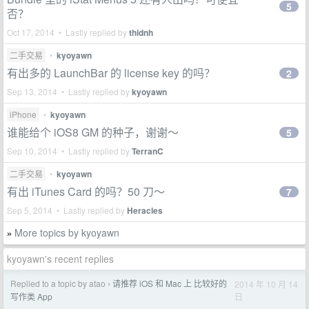
5
否？
Oct 17, 2014 • Lastly replied by
thidnh
二手交易
•
kyoyawn
有出多的 LaunchBar 的 license key 的吗？
2
Sep 13, 2014 • Lastly replied by
kyoyawn
iPhone
•
kyoyawn
谁能给个 iOS8 GM 的种子，谢谢～
5
Sep 10, 2014 • Lastly replied by
TerranC
二手交易
•
kyoyawn
有出 iTunes Card 的吗？50 刀～
7
Sep 5, 2014 • Lastly replied by
Heracles
More topics by kyoyawn
»
kyoyawn's recent replies
Replied to a topic by atao
请推荐 iOS 和 Mac 上 比较好的
2014 年 10 月 14
›
日
写作类 App