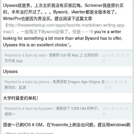
Ulysses就是贵，上次五折我没有买很后悔。Scrivener我是原价买
的，半年没打开过了。。。Byword、iAwriter都是全版本收了，
WriterPro也是因为贵没买。建议阅读下这篇文章
（
http://thesweetsetup.com/apps/favorite-markdown-writing-app-
mac/），一般情况下Byword足够了，但是－－“If
you’re a writer
looking for something a bit more than what Byword has to offer,
Ulysses this is an excellent choice.”。
Replied to a topic by atao
请推荐 iOS 和 Mac 上 比较好的
2014 年 10 月 13
›
日
写作类 App
Ulysses
Replied to a topic by jzhone
免费获取 Dragon Age Origins 龙
2014 年 10 月
›
9 日
腾世纪：起源
大学时最爱的单机！
Replied to a topic by kyoyawn
谁能给个 iOS8 GM 的种子，
2014 年 9 月 10
›
日
谢谢～
感谢～已刷iOS 8 GM，在Yosemite上刷会出问题，建议用windows刷
More replies by kyoyawn