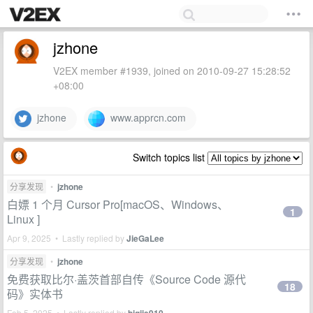
jzhone
V2EX member #1939, joined on 2010-09-27 15:28:52
+08:00
jzhone
www.apprcn.com
Switch topics list
分享发现
•
jzhone
白嫖 1 个月 Cursor Pro[macOS、Windows、
1
Linux ]
Apr 9, 2025 • Lastly replied by
JieGaLee
分享发现
•
jzhone
免费获取比尔·盖茨首部自传《Source Code 源代
18
码》实体书
Feb 5, 2025 • Lastly replied by