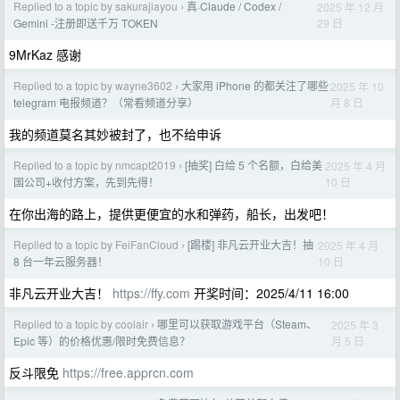
Replied to a topic by sakurajiayou
真·Claude / Codex /
2025 年 12 月
›
29 日
Gemini -注册即送千万 TOKEN
9MrKaz 感谢
Replied to a topic by wayne3602
大家用 iPhone 的都关注了哪些
2025 年 10
›
月 8 日
telegram 电报频道？（常看频道分享）
我的频道莫名其妙被封了，也不给申诉
Replied to a topic by nmcapt2019
[抽奖] 白给 5 个名额，白给美
2025 年 4 月
›
10 日
国公司+收付方案，先到先得！
在你出海的路上，提供更便宜的水和弹药，船长，出发吧！
Replied to a topic by FeiFanCloud
[踢楼] 非凡云开业大吉！抽
2025 年 4 月
›
10 日
8 台一年云服务器！
非凡云开业大吉！
https://ffy.com
开奖时间：2025/4/11 16:00
Replied to a topic by coolair
哪里可以获取游戏平台（Steam、
2025 年 3
›
月 5 日
Epic 等）的价格优惠/限时免费信息？
反斗限免
https://free.apprcn.com