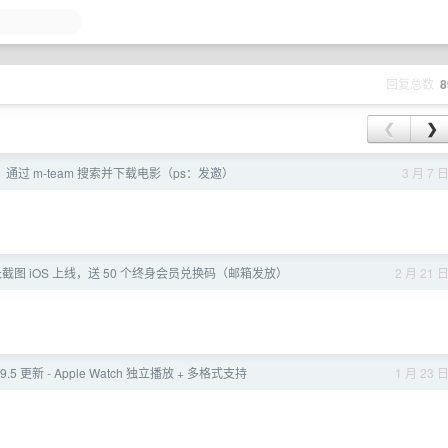
回复总数
8
❮
❯
LL：通过 m-team 搜索并下载电影（ps：发邀）
3 月 7 
ie - 长截图 iOS 上线，送 50 个终身会员兑换码（邮箱发放）
2 月 21 
9.5 更新 - Apple Watch 独立播放 + 多格式支持
1 月 23 