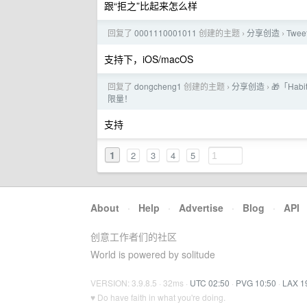
跟“拒之”比起来怎么样
回复了
0001110001011
创建的主题
分享创造
Twee
›
›
支持下，iOS/macOS
回复了
dongcheng1
创建的主题
分享创造
🎁「Ha
›
›
限量！
支持
1
2
3
4
5
About
·
Help
·
Advertise
·
Blog
·
API
创意工作者们的社区
World is powered by solitude
VERSION: 3.9.8.5 · 32ms ·
UTC 02:50
·
PVG 10:50
·
LAX 1
♥ Do have faith in what you're doing.