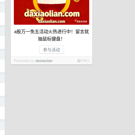
日
a股万一免五活动火热进行中！留言就
日
抽鼠标键盘！
参与活动
日
Promoted by
daxiaolian
PRO
日
日
日