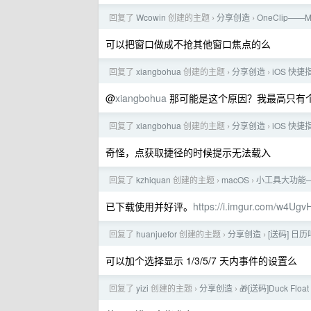
回复了
Wcowin
创建的主题
分享创造
OneClip
›
›
可以把窗口做成不抢其他窗口焦点的么
回复了
xiangbohua
创建的主题
分享创造
iOS 快
›
›
@
xiangbohua
那可能是这个原因？我最高只有个 
回复了
xiangbohua
创建的主题
分享创造
iOS 快
›
›
奇怪，点获取捷径的时候提示无法载入
回复了
kzhiquan
创建的主题
macOS
小工具大功能—Lo
›
›
已下载使用并好评。
https://i.imgur.com/w4Ugv
回复了
huanjuefor
创建的主题
分享创造
[送码] 日
›
›
可以加个选择显示 1/3/5/7 天内事件的设置么
回复了
yizi
创建的主题
分享创造
🎁[送码]Duck Fl
›
›