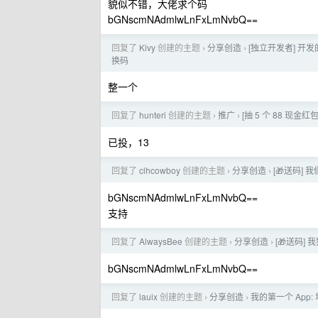
貌似不错，大佬求个码
bGNscmNAdmlwLnFxLmNvbQ==
回复了
Kivy
创建的主题
分享创造
[独立开发者] 开发的 
›
›
换码
整一个
回复了
hunteri
创建的主题
推广
[抽 5 个 88 现金红包
›
›
已投，13
回复了
clhcowboy
创建的主题
分享创造
[🎁送码
›
›
bGNscmNAdmlwLnFxLmNvbQ==
支持
回复了
AlwaysBee
创建的主题
分享创造
[🎁送码]
›
›
bGNscmNAdmlwLnFxLmNvbQ==
回复了
lauix
创建的主题
分享创造
我的第一个 App:
›
›