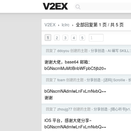
V2EX
lclrc
全部回复第 1 页 / 共 5 页
›
›
1
2
3
4
5
回复了
ddoyou
创建的主题
分享创造
AI 编写 SKI
›
›
谢谢大佬，base64 邮箱：
bGNscmMuM0BnbWFpbC5jb20=
回复了
foam
创建的主题
分享创造
[送码] Scroll
›
›
bGNscmNAdmlwLnFxLmNvbQ==
谢谢
回复了
zhoujg77
创建的主题
分享创造
[随心听书]v1.
›
›
iOS 平台，感谢大佬分享~
bGNscmNAdmlwLnFxLmNvbQ==