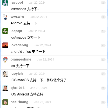
raycool
Jan 22, 2024
79
ios/macos 支持下~
wwxwlw
Jan 22, 2024
80
Android 支持一下
leqoqo
Jan 22, 2024
81
ios/macos 支持一下
lovedebug
Jan 22, 2024
82
android 、ios 支持一下
orangeshine
Jan 22, 2024
83
ios 支持一下
luoyich
Jan 22, 2024
84
IOS/macOS 支持一下，争取做个分子
qhx1018
Jan 22, 2024
85
iOS Android 支持支持
nealHuang
Jan 22, 2024
86