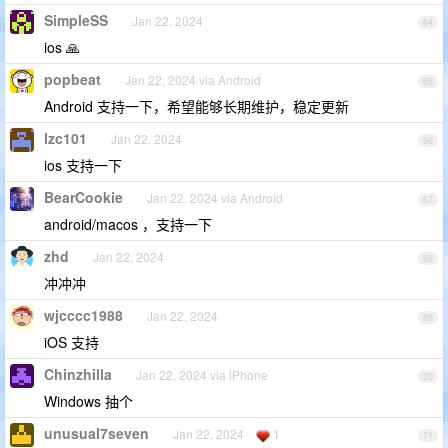
SimpleSS
Jan 22, 2024
64
ios 🙏
popbeat
Jan 22, 2024 via Android
65
Android 支持一下，希望能够长期维护，稳定更新
lzc101
Jan 22, 2024
66
ios 支持一下
BearCookie
Jan 22, 2024 via Android
67
android/macos ，支持一下
zhd
Jan 22, 2024
68
冲冲冲
wjcccc1988
Jan 22, 2024
69
iOS 支持
Chinzhilla
Jan 22, 2024 via iPhone
70
Windows 抽个
unusual7seven
Jan 22, 2024
1
71