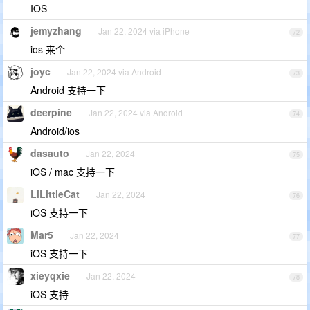
IOS
jemyzhang
Jan 22, 2024 via iPhone
72
ios 来个
joyc
Jan 22, 2024 via Android
73
Android 支持一下
deerpine
Jan 22, 2024 via Android
74
Android/ios
dasauto
Jan 22, 2024
75
iOS / mac 支持一下
LiLittleCat
Jan 22, 2024
76
iOS 支持一下
Mar5
Jan 22, 2024
77
iOS 支持一下
xieyqxie
Jan 22, 2024
78
iOS 支持