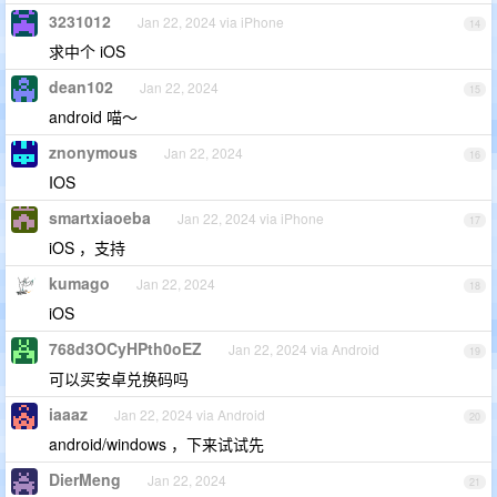
3231012
Jan 22, 2024 via iPhone
14
求中个 iOS
dean102
Jan 22, 2024
15
android 喵～
znonymous
Jan 22, 2024
16
IOS
smartxiaoeba
Jan 22, 2024 via iPhone
17
iOS ，支持
kumago
Jan 22, 2024
18
iOS
768d3OCyHPth0oEZ
Jan 22, 2024 via Android
19
可以买安卓兑换码吗
iaaaz
Jan 22, 2024 via Android
20
android/windows ，下来试试先
DierMeng
Jan 22, 2024
21