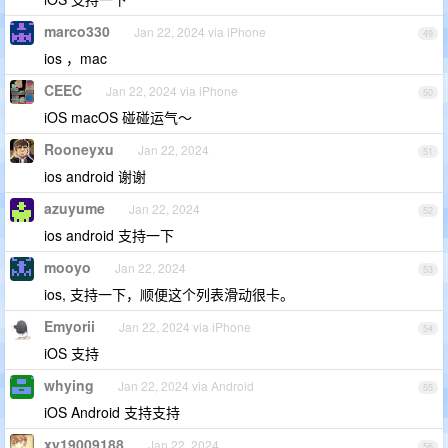
marco330
Jan 22, 2024 via iPhone
49
ios ，mac
CEEC
Jan 22, 2024 via iPhone
50
iOS macOS 碰碰运气～
Rooneyxu
Jan 22, 2024
51
ios android 谢谢
azuyume
Jan 22, 2024
52
ios android 支持一下
mooyo
Jan 22, 2024
53
ios, 支持一下，顺便这个列表滑动很卡。
Emyorii
Jan 22, 2024 via iPhone
54
iOS 支持
whying
Jan 22, 2024 via Android
55
iOS Android 支持支持
xy19009188
Jan 22, 2024
56