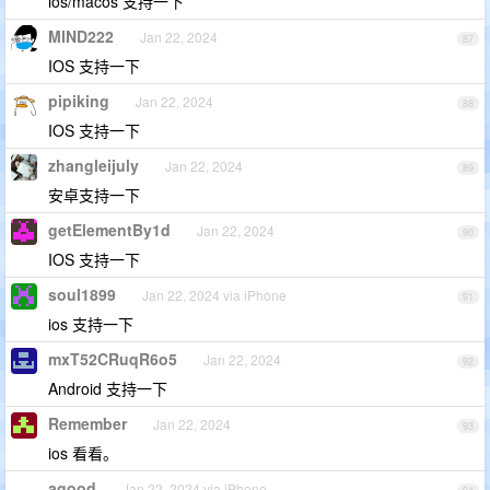
ios/macos 支持一下
MIND222
Jan 22, 2024
87
IOS 支持一下
pipiking
Jan 22, 2024
88
IOS 支持一下
zhangleijuly
Jan 22, 2024
89
安卓支持一下
getElementBy1d
Jan 22, 2024
90
IOS 支持一下
soul1899
Jan 22, 2024 via iPhone
91
ios 支持一下
mxT52CRuqR6o5
Jan 22, 2024
92
Android 支持一下
Remember
Jan 22, 2024
93
ios 看看。
agood
Jan 22, 2024 via iPhone