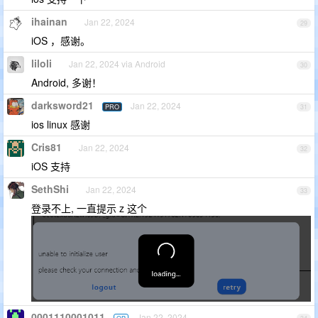
ihainan
Jan 22, 2024
29
iOS ，感谢。
liloli
Jan 22, 2024 via Android
30
Android, 多谢！
darksword21
Jan 22, 2024
PRO
31
ios linux 感谢
Cris81
Jan 22, 2024
32
iOS 支持
SethShi
Jan 22, 2024
33
登录不上, 一直提示 z 这个
0001110001011
Jan 22, 2024