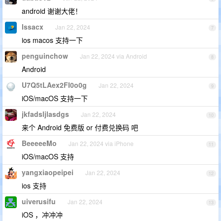
android 谢谢大佬！
Issacx
Jan 22, 2024
7
ios macos 支持一下
penguinchow
Jan 22, 2024 via Android
8
Android
U7Q5tLAex2FI0o0g
Jan 22, 2024
9
iOS/macOS 支持一下
jkfadsljlasdgs
Jan 22, 2024
10
来个 Android 免费版 or 付费兑换码 吧
BeeeeeMo
Jan 22, 2024 via iPhone
11
iOS/macOS 支持
yangxiaopeipei
Jan 22, 2024
12
ios 支持
uiverusifu
Jan 22, 2024
13
iOS ，冲冲冲