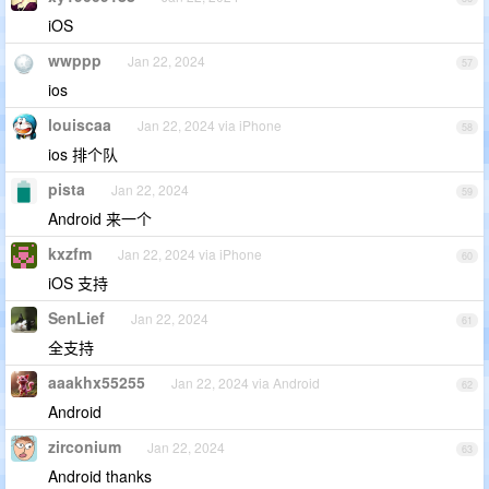
iOS
wwppp
Jan 22, 2024
57
ios
louiscaa
Jan 22, 2024 via iPhone
58
ios 排个队
pista
Jan 22, 2024
59
Android 来一个
kxzfm
Jan 22, 2024 via iPhone
60
iOS 支持
SenLief
Jan 22, 2024
61
全支持
aaakhx55255
Jan 22, 2024 via Android
62
Android
zirconium
Jan 22, 2024
63
Android thanks