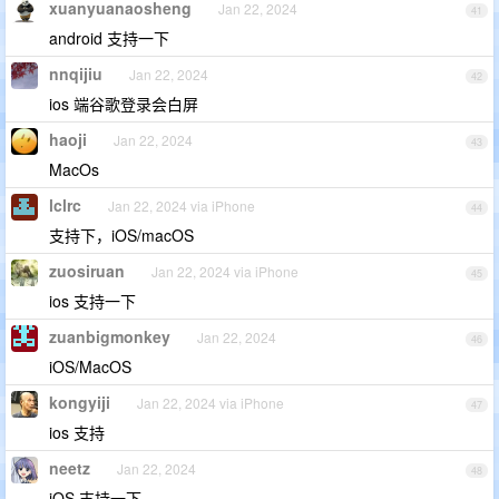
xuanyuanaosheng
Jan 22, 2024
41
android 支持一下
nnqijiu
Jan 22, 2024
42
ios 端谷歌登录会白屏
haoji
Jan 22, 2024
43
MacOs
lclrc
Jan 22, 2024 via iPhone
44
支持下，iOS/macOS
zuosiruan
Jan 22, 2024 via iPhone
45
ios 支持一下
zuanbigmonkey
Jan 22, 2024
46
iOS/MacOS
kongyiji
Jan 22, 2024 via iPhone
47
ios 支持
neetz
Jan 22, 2024
48
iOS 支持一下