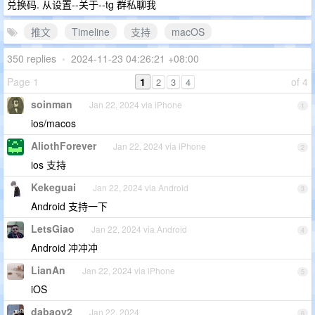
兑换码. 从设置--关于--tg 群私聊我
推文
Timeline
支持
macOS
350 replies
•
2024-11-23 04:26:21 +08:00
Page 1
1
of 4
2
3
4
soinman
Jan 22, 2024 via iPhone
1
ios/macos
AliothForever
Jan 22, 2024 via iPhone
2
ios 支持
Kekeguai
Jan 22, 2024 via Android
3
Android 支持一下
LetsGiao
Jan 22, 2024 via Android
4
Android 冲冲冲
LianAn
Jan 22, 2024 via iPhone
5
iOS
dabaov2
Jan 22, 2024
6