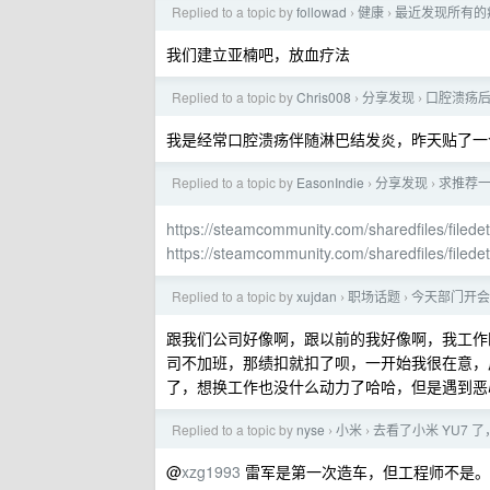
Replied to a topic by
followad
健康
最近发现所有的
›
›
我们建立亚楠吧，放血疗法
Replied to a topic by
Chris008
分享发现
口腔溃疡
›
›
我是经常口腔溃疡伴随淋巴结发炎，昨天贴了一
Replied to a topic by
EasonIndie
分享发现
求推荐一些好
›
›
https://steamcommunity.com/sharedfiles/filed
https://steamcommunity.com/sharedfiles/filed
Replied to a topic by
xujdan
职场话题
今天部门开会
›
›
跟我们公司好像啊，跟以前的我好像啊，我工作
司不加班，那绩扣就扣了呗，一开始我很在意，后
了，想换工作也没什么动力了哈哈，但是遇到恶
Replied to a topic by
nyse
小米
去看了小米 YU7 
›
›
@
xzg1993
雷军是第一次造车，但工程师不是。