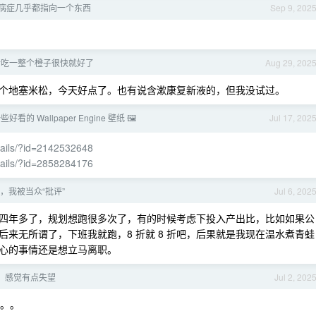
病症几乎都指向一个东西
Sep 9, 202
后吃一整个橙子很快就好了
Aug 29, 202
个地塞米松，今天好点了。也有说含漱康复新液的，但我没试过。
看的 Wallpaper Engine 壁纸 🖼️
Jul 17, 202
etails/?id=2142532648
etails/?id=2858284176
，我被当众“批评”
Jul 6, 202
四年多了，规划想跑很多次了，有的时候考虑下投入产出比，比如如果公
来无所谓了，下班我就跑，8 折就 8 折吧，后果就是我现在温水煮青蛙
心的事情还是想立马离职。
了，感觉有点失望
Jul 2, 202
。。