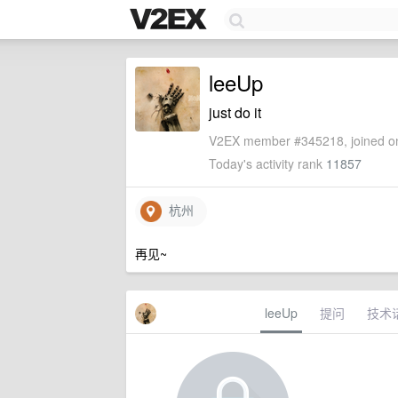
leeUp
just do it
V2EX member #345218, joined on
Today's activity rank
11857
杭州
再见~
leeUp
提问
技术