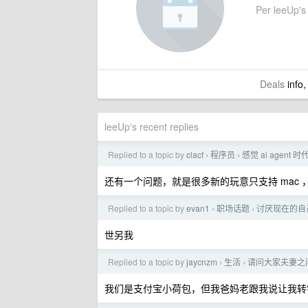
Per leeUp's 
Deals
info,
leeUp's recent replies
Replied to a topic by
clacf
程序员
感觉 ai agent 
›
›
还有一个问题，就是很多新的玩意只支持 mac ，这
Replied to a topic by
evan1
职场话题
讨厌现在的自
›
›
世另我
Replied to a topic by
jaycnzm
生活
请问大家夫妻之
›
›
我们是支付宝小荷包，但我爸妈老跟我说让我