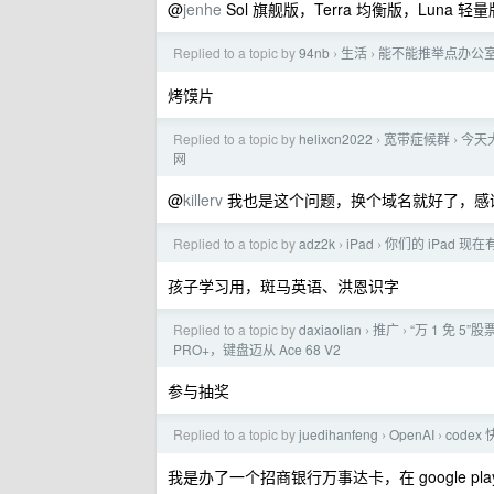
@
jenhe
Sol 旗舰版，Terra 均衡版，Luna 轻量
Replied to a topic by
94nb
生活
能不能推举点办公
›
›
烤馍片
Replied to a topic by
helixcn2022
宽带症候群
今天
›
›
网
@
killerv
我也是这个问题，换个域名就好了，感
Replied to a topic by
adz2k
iPad
你们的 iPad 现
›
›
孩子学习用，斑马英语、洪恩识字
Replied to a topic by
daxiaolian
推广
“万 1 免 5
›
›
PRO+，键盘迈从 Ace 68 V2
参与抽奖
Replied to a topic by
juedihanfeng
OpenAI
code
›
›
我是办了一个招商银行万事达卡，在 google pla