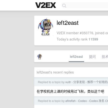
left2east
V2EX member #350776, joined on
Today's activity rank
11599
left2east
提问
技
left2east's recent replies
Replied to a topic by
vultr
分享发现
推荐一个好用的
›
›
在学校机房上课的时候用过飞秋，类似这个吧
Replied to a topic by
afirefish
Codex
Codex 改名 C
›
›