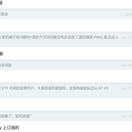
版
室零食
Jul 
大家的梯子有问题吗?我的今天突然都没有办法用了,服务器能 PING 通,无法上
Jun 2
谢
在有多鸡肋
Jun 2
”股票 ETF 大笑脸低佣开户，大家很喜欢键鼠呀，这周再抽鼠标迈从 A7 V3
Jun 1
x 快到期了，如何充值？
Jun 1
y 上订阅的