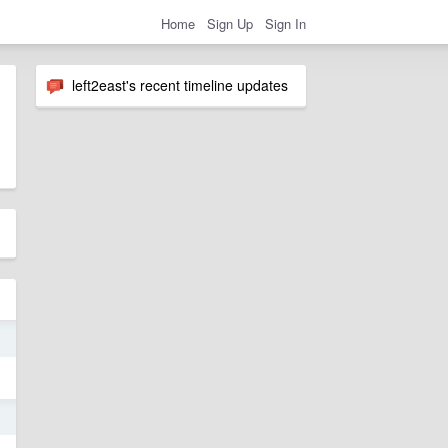
Home
Sign Up
Sign In
left2east's recent timeline updates
0
0