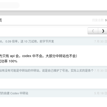
页
回复总数
5
❮
❯
5.6， 0.09 倍率，送 10 刀试用，前字节开发
7 月 30 
有 api 会，codex 中不会。大部分中转站也不会）
成功率 100%
站有没有可能是中转站的中转站，说是自己维护了号池，实际上买的是各个
7 月 30 
自建 Codex 中转站
5 月 18 