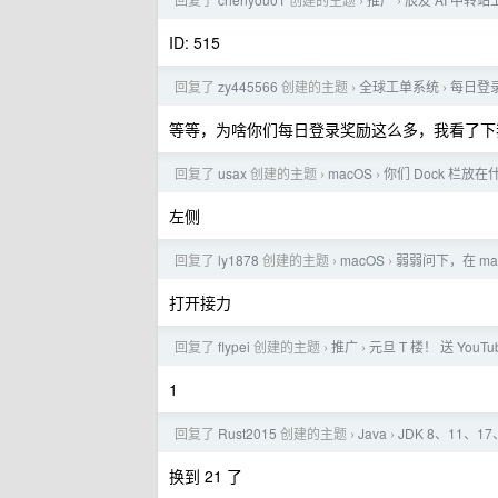
›
›
ID: 515
回复了
zy445566
创建的主题
全球工单系统
每日登
›
›
等等，为啥你们每日登录奖励这么多，我看了下我的
回复了
usax
创建的主题
macOS
你们 Dock 栏放
›
›
左侧
回复了
ly1878
创建的主题
macOS
弱弱问下，在 ma
›
›
打开接力
回复了
flypei
创建的主题
推广
元旦 T 楼！ 送 YouTub
›
›
1
回复了
Rust2015
创建的主题
Java
JDK 8、11、17
›
›
换到 21 了