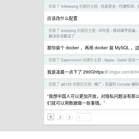
回复了
mikewang
创建的主题
信息安全
代理检测：在
›
›
应该改什么配置
回复了
xiexiping
创建的主题
问与答
移动端学后端，装个
›
›
解决办法都试了
那你装个 docker ，再用 docker 装 MySQL 
回复了
Dawnnnnnn
创建的主题
Apple
Safari 后
›
›
我是凌晨一点下了 290Ghttps://
i.imgur.com/kri
回复了
q8123
创建的主题
推广
百度的 Comate 
›
›
“我想中国人可以更加开放，对隐私问题没有那
们就可以用数据做一些事情。”
1
2
3