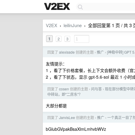
V2EX
leilinJune
全部回复第 1 页 / 共 3 
›
›
1
2
3
回复了
alexissde
创建的主题
推广
[神稳中转] GPT 
›
›
友情提示：
1 ，看了下价格套餐，长上下文会额外收费（官方只
2 ，看了下状态，显示 gpt-5.6-sol 最近 1 小时
回复了
cosen
创建的主题
问与答
现在部分模型中转
›
›
中转站，即"二房东"？
大部分都是
回复了
JarvisLee
创建的主题
推广
一个真正一目了然的
›
›
bGlubGVpakBsaXlmLmhvbWVz