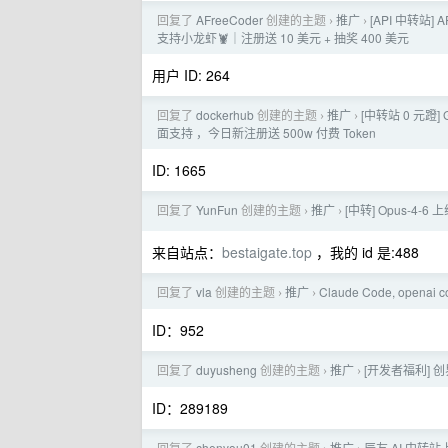
回复了
AFreeCoder
创建的主题
推广
[API 中转站] A
›
›
支持小龙虾🦞｜注册送 10 美元 + 抽奖 400 美元
用户 ID: 264
回复了
dockerhub
创建的主题
推广
[中转站 0 元蹬] 
›
›
面支持 ，今日新注册送 500w 付费 Token
ID: 1665
回复了
YunFun
创建的主题
推广
[中转] Opus-4
›
›
来自站点：
bestaigate.top
，我的 id 是:488
回复了
vla
创建的主题
推广
Claude Code, ope
›
›
ID：952
回复了
duyusheng
创建的主题
推广
[开发者福利] 创
›
›
ID：289189
回复了
chenyou01
创建的主题
推广
辰友 AI 中转