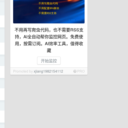
日
不用再写爬虫代码，也不需要RSS支
日
持，AI全自动帮你监控网页。免费使
用，按需订阅。AI效率工具，值得收
藏
日
开始监控
Promoted by
xjiang1982154112
PRO
日
日
日