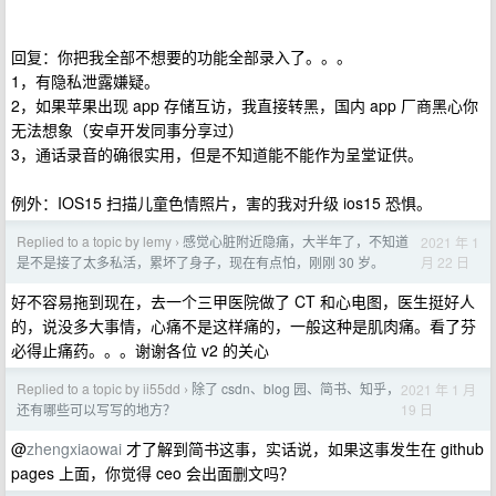
回复：你把我全部不想要的功能全部录入了。。。
1，有隐私泄露嫌疑。
2，如果苹果出现 app 存储互访，我直接转黑，国内 app 厂商黑心你
无法想象（安卓开发同事分享过）
3，通话录音的确很实用，但是不知道能不能作为呈堂证供。
例外：IOS15 扫描儿童色情照片，害的我对升级 ios15 恐惧。
Replied to a topic by lemy
感觉心脏附近隐痛，大半年了，不知道
2021 年 1
›
月 22 日
是不是接了太多私活，累坏了身子，现在有点怕，刚刚 30 岁。
好不容易拖到现在，去一个三甲医院做了 CT 和心电图，医生挺好人
的，说没多大事情，心痛不是这样痛的，一般这种是肌肉痛。看了芬
必得止痛药。。。谢谢各位 v2 的关心
Replied to a topic by ii55dd
除了 csdn、blog 园、简书、知乎，
2021 年 1 月
›
19 日
还有哪些可以写写的地方？
@
zhengxiaowai
才了解到简书这事，实话说，如果这事发生在 github
pages 上面，你觉得 ceo 会出面删文吗？