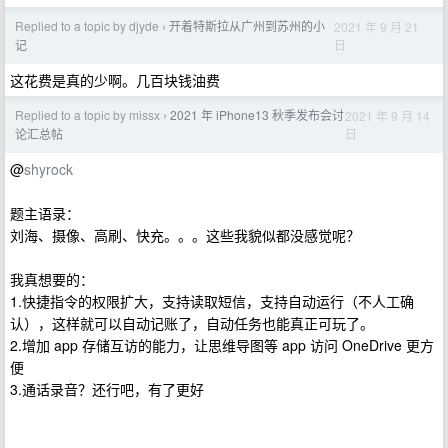
Replied to a topic by djyde
开着特斯拉从广州到苏州的小
2021 年 9 月 21
›
日
记
这花费是真的少啊。几百块钱油费
Replied to a topic by missx
2021 年 iPhone13 秋季发布会讨
2021 年 9 月 14
›
日
论汇总帖
@
shyrock
题主语录：
刘海、摄像、高刷、快充。。。这些我貌似都没感觉呢？
我真想要的：
1.快捷指令的权限扩大，支持读取短信，支持自动运行（不人工确
认），这样就可以自动记账了，自动任务也能真正可玩了。
2.增加 app 存储互访的能力，让思维导图等 app 访问 OneDrive 更方
便
3.通话录音？还行吧，有了更好