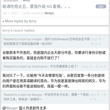
lemy
联通吃相太丑，蒙我升级 5G 套餐。。。
121
Jan 1, 2021 • Lastly replied by
Nchyn
More topics by lemy
»
lemy's recent replies
Replied to a topic by nnegier
请问 2022Android 还有机会在不获
2022 年 1
›
月 15 日
取权限情况下获取设备的唯一标识吗？
谷歌原本不作恶的，但是国内企业大部分作恶，你要进行身份识别或
者购买服务的，直接走内购不就行了？
Replied to a topic by muzihuaner
华为花瓣搜索上线了！
2022 年 1 月 15 日
›
我对比了一下，比喻用”今天去哪里吃饭“，谷歌百度第一条分别是倾
向用户是在用英语翻译的意向，华为就是直接弹出网易的网文，华为
的界面和谷歌不能说相似吧，简直一模一样。
Replied to a topic by iBaoger
听说你手机卡太多，需要一个短信
2022 年 1 月
›
15 日
同步工具，特来送一波福利～
@
iBaoger
国人作恶软件太多