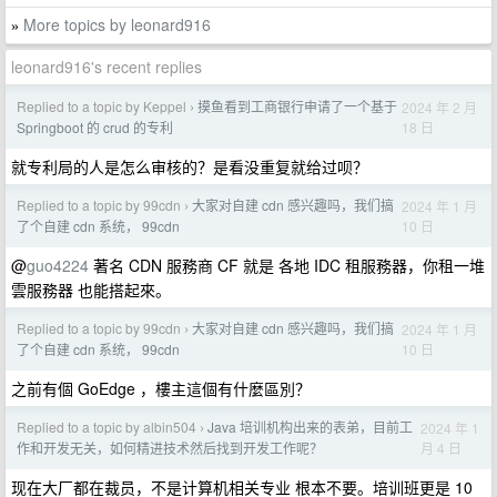
More topics by leonard916
»
leonard916's recent replies
Replied to a topic by Keppel
摸鱼看到工商银行申请了一个基于
2024 年 2 月
›
18 日
Springboot 的 crud 的专利
就专利局的人是怎么审核的？是看没重复就给过呗？
Replied to a topic by 99cdn
大家对自建 cdn 感兴趣吗，我们搞
2024 年 1 月
›
10 日
了个自建 cdn 系统， 99cdn
@
guo4224
著名 CDN 服務商 CF 就是 各地 IDC 租服務器，你租一堆
雲服務器 也能搭起來。
Replied to a topic by 99cdn
大家对自建 cdn 感兴趣吗，我们搞
2024 年 1 月
›
10 日
了个自建 cdn 系统， 99cdn
之前有個 GoEdge ，樓主這個有什麼區別？
Replied to a topic by albin504
Java 培训机构出来的表弟，目前工
2024 年 1
›
月 4 日
作和开发无关，如何精进技术然后找到开发工作呢？
现在大厂都在裁员，不是计算机相关专业 根本不要。培训班更是 10