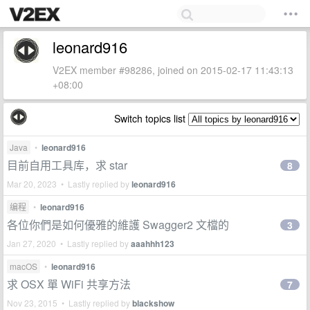
leonard916
V2EX member #98286, joined on 2015-02-17 11:43:13
+08:00
Switch topics list
Java
•
leonard916
目前自用工具库，求 star
8
Mar 20, 2023 • Lastly replied by
leonard916
编程
•
leonard916
各位你們是如何優雅的維護 Swagger2 文檔的
3
Jan 27, 2020 • Lastly replied by
aaahhh123
macOS
•
leonard916
求 OSX 單 WiFi 共享方法
7
Nov 23, 2015 • Lastly replied by
blackshow