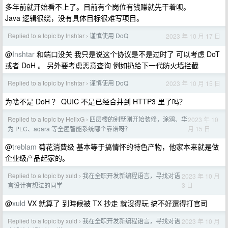
多年前就开始看不上了。目前有个岗位有钱赚就先干着呗。
Java 逻辑很绕，没有具体目标很难写项目。
Replied to a topic by Inshtar
谨慎使用 DoQ
2023 年 10 月 17 日
›
@
Inshtar
和端口没关 我只是说这个协议是不是过时了 可以考虑 DoT
或者 DoH 。 另外要考虑恶意查询 例如扔给下一代防火墙拦截
Replied to a topic by Inshtar
谨慎使用 DoQ
2023 年 10 月 15 日
›
为啥不是 DoH ？ QUIC 不是已经合并到 HTTP3 里了吗？
Replied to a topic by HelixG
四层楼的别墅刚开始装修，涂鸦、华
2023 年 10
›
月 15 日
为 PLC、aqara 等全屋智能系统哪个靠谱呀？
@
treblam
菊花消費级 基本等于搞情怀的特色产物，他家本来就是做
企业级产品起家的。
Replied to a topic by xuld
我在全职开发新编程语言，寻找对语
2023 年 10 月
›
3 日
言设计有想法的同学
@
xuld
VX 就算了 到時候被 TX 抄走 就沒得玩 搞不好還得打官司
Replied to a topic by xuld
我在全职开发新编程语言，寻找对语
2023 年 10 月
›