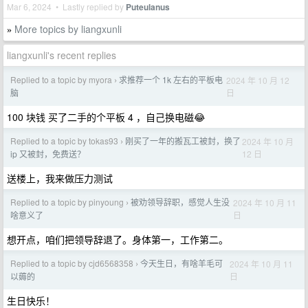
Mar 6, 2024 • Lastly replied by
Puteulanus
More topics by liangxunli
»
liangxunli's recent replies
Replied to a topic by myora
求推荐一个 1k 左右的平板电
2024 年 10 月 12
›
日
脑
100 块钱 买了二手的个平板 4 ，自己换电磁😂
Replied to a topic by tokas93
刚买了一年的搬瓦工被封，换了
2024 年 10 月
›
12 日
ip 又被封，免费送？
送楼上，我来做压力测试
Replied to a topic by pinyoung
被劝领导辞职，感觉人生没
2024 年 10 月 11
›
日
啥意义了
想开点，咱们把领导辞退了。身体第一，工作第二。
Replied to a topic by cjd6568358
今天生日，有啥羊毛可
2024 年 10 月 11
›
日
以薅的
生日快乐！