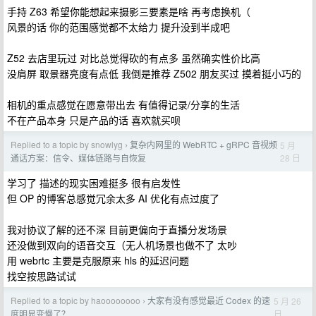
手持 Z63 希望你能想起来摄影三要素是啥 再考虑换机（
风景的话 你的范围感觉都不太给力 提升没到半成吧
Z52 去店里玩过 对比总觉得砍的有点多 虽然确实性价比高
没肩屏 取景器亮度有点低 我倒是推荐 Z502 朋友买过 摸着挺小巧的
相机的重点感觉在愿意带出去 有值得记录/分享的生活
不在产品本身 只是产品的话 喜欢就买呗
Replied to a topic by snowlyg
复杂内网里的 WebRTC + gRPC 音视频
5 月
›
28 日
通话方案：信令、媒体链路与自恢复
学习了 描述的现实困难挺多 很有启发性
但 OP 的博客总感觉冗余太多 AI 优化有点过度了
我对协议了解的还不深 目前更偏向于直播分发场景
还没做到双向的语音交互（无人机场景也做不了 太吵
用 webrtc 主要是克服原来 hls 的延迟问题
找空按思路试试
Replied to a topic by haoooooooo
大家有没有感觉最近 Codex 的速
5 月 26
›
日
度明显变慢了？