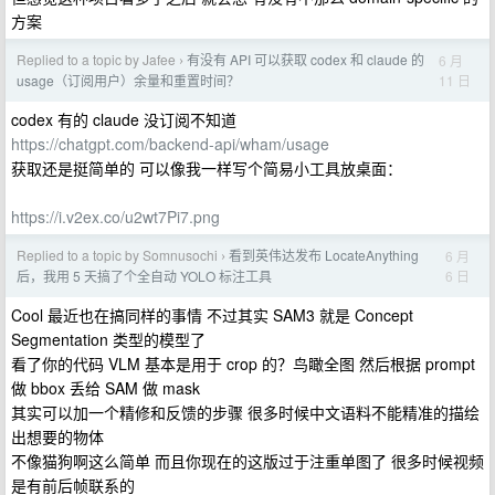
方案
Replied to a topic by Jafee
有没有 API 可以获取 codex 和 claude 的
6 月
›
11 日
usage（订阅用户）余量和重置时间？
codex 有的 claude 没订阅不知道
https://chatgpt.com/backend-api/wham/usage
获取还是挺简单的 可以像我一样写个简易小工具放桌面：
https://i.v2ex.co/u2wt7Pi7.png
Replied to a topic by Somnusochi
看到英伟达发布 LocateAnything
6 月
›
6 日
后，我用 5 天搞了个全自动 YOLO 标注工具
Cool 最近也在搞同样的事情 不过其实 SAM3 就是 Concept
Segmentation 类型的模型了
看了你的代码 VLM 基本是用于 crop 的？鸟瞰全图 然后根据 prompt
做 bbox 丢给 SAM 做 mask
其实可以加一个精修和反馈的步骤 很多时候中文语料不能精准的描绘
出想要的物体
不像猫狗啊这么简单 而且你现在的这版过于注重单图了 很多时候视频
是有前后帧联系的