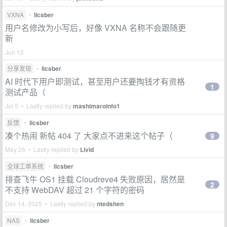
VXNA
•
licsber
用户名修改为小写后，好像 VXNA 名称不会跟随更
新
Jun 12
分享发现
•
licsber
AI 时代下用户即测试，甚至用户还要掏钱才有资格
1
测试产品（
Jul 5 • Lastly replied by
mashimaroinfo1
反馈
•
licsber
凑个热闹 新帖 404 了 大家点不进来这个帖子（
9
May 26 • Lastly replied by
Livid
全球工单系统
•
licsber
排查飞牛 OS1 挂载 Cloudreve4 失败原因，居然是
2
不支持 WebDAV 超过 21 个字符的密码
Dec 14, 2025 • Lastly replied by
ntedshen
NAS
•
licsber