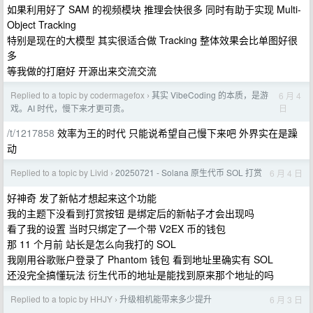
如果利用好了 SAM 的视频模块 推理会快很多 同时有助于实现 Multi-
Object Tracking
特别是现在的大模型 其实很适合做 Tracking 整体效果会比单图好很
多
等我做的打磨好 开源出来交流交流
Replied to a topic by codermagefox
其实 VibeCoding 的本质，是游
6 月 4
›
日
戏。AI 时代，慢下来才更可贵。
/t/1217858
效率为王的时代 只能说希望自己慢下来吧 外界实在是躁
动
Replied to a topic by Livid
20250721 - Solana 原生代币 SOL 打赏
6 月 4 日
›
好神奇 发了新帖才想起来这个功能
我的主题下没看到打赏按钮 是绑定后的新帖子才会出现吗
看了我的设置 当时只绑定了一个带 V2EX 币的钱包
那 11 个月前 站长是怎么向我打的 SOL
我刚用谷歌账户登录了 Phantom 钱包 看到地址里确实有 SOL
还没完全搞懂玩法 衍生代币的地址是能找到原来那个地址的吗
Replied to a topic by HHJY
升级相机能带来多少提升
6 月 3 日
›