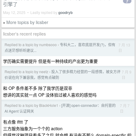
7
引擎了
May 12, 2025 • Lastly replied by
goodryb
More topics by licsber
»
licsber's recent replies
Replied to a topic by numbsooo
专科大二，喜欢底层开发(?)，但有
7 月 13
›
日
点迷茫想听听建议...
学历确实需要提升 但是有一种持续的产出更为重要
Replied to a topic by neetz
投入了很多精力经营的一段感情，被女方评
7 月 9
›
日
价说在向下兼容我，感觉有点破防
和 OP 条件差不多 除了我学历是双非
想讲的其实就一点 OP 没体验过被人喜欢的感觉吗
Replied to a topic by BlackHole1
[开源] open-connector：自托管的
7 月 7
›
日
AI Agent 认证网关
有点像 ifttt 了
三方服务抽象为一个个的 action
但感觉这种项目看多了之后 就会想 有没有不那么 domain-specific 的