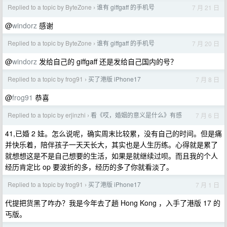
Replied to a topic by ByteZone
谁有 giffgaff 的手机号
7 月 21 日
›
@
windorz
感谢
Replied to a topic by ByteZone
谁有 giffgaff 的手机号
7 月 20 日
›
@
windorz
发给自己的 giffgaff 还是发给自己国内的号？
Replied to a topic by frog91
买了港版 iPhone17
7 月 8 日
›
@
frog91
恭喜
Replied to a topic by erjinzhi
看《哎，婚姻的意义是什么》有感
7 月 6 日
›
41,已婚 2 娃。怎么说呢，确实周末比较累，没有自己的时间。但是痛
并快乐着，陪伴孩子一天天长大，其实也是人生历练。心得就是累了
就想想这是不是自己想要的生活，如果是就继续过呗。而且我的个人
经历肯定比 op 要波折的多，经历的多了你就看淡了。
Replied to a topic by frog91
买了港版 iPhone17
7 月 1 日
›
代提把货黑了咋办？我是今年去了趟 Hong Kong ，入手了港版 17 的
丐版。