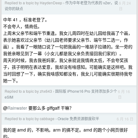
Replied to a topic by HaydenDeep
作为中年老登为代表的 v2er，说
6 月 24
›
日
说你的缺点
中年 41 ，标准老登了。
不会夸人，情商低。
上周末父亲节和端午节重逢。我女儿周四时在幼儿园给我画了个画，
表示她喜欢过父亲节（幼儿园老师要求父亲节、端午节二选一，作
画）。我看了一眼随口说了一句把我画的一堆胡子拉碴的。坐一旁的
我爸亲眼见到了一幕（小女儿都是我父亲负责接回我们家的）。
周天的时候，我去我爸妈家，我父亲就说我情商太低，不会夸奖孩
子，孩子明明在表达爱意，我却没有啥感知。可能确实是这样吧。我
当时回想了一下，确实我啥感知都没有，我女儿可能确实很期待我夸
她一下。
Replied to a topic by zhx643
国际版 iPhone16 Pro 支持添加多少个
6 月 16
›
日
eSIM
@
Rainwater
要那么多 giffgaff 干嘛？
Replied to a topic by cabbage
Oracle 免费资源额度砍半
6 月 16 日
›
我的是 amd 的，不影响。arm 的搞不定。amd 的跑个小网页很好
的。