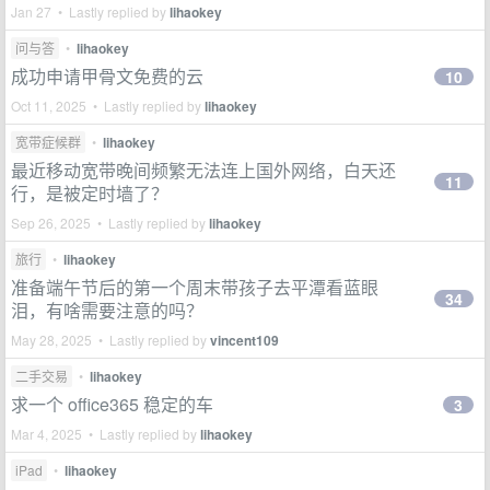
Jan 27 • Lastly replied by
lihaokey
问与答
•
lihaokey
成功申请甲骨文免费的云
10
Oct 11, 2025 • Lastly replied by
lihaokey
宽带症候群
•
lihaokey
最近移动宽带晚间频繁无法连上国外网络，白天还
11
行，是被定时墙了？
Sep 26, 2025 • Lastly replied by
lihaokey
旅行
•
lihaokey
准备端午节后的第一个周末带孩子去平潭看蓝眼
34
泪，有啥需要注意的吗？
May 28, 2025 • Lastly replied by
vincent109
二手交易
•
lihaokey
求一个 office365 稳定的车
3
Mar 4, 2025 • Lastly replied by
lihaokey
iPad
•
lihaokey