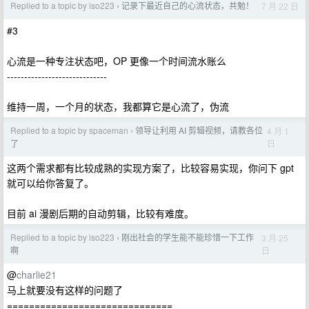
Replied to a topic by iso223
记录下最近自己的心流状态，共勉！
7 月 22 日
›
#3
心流是一种专注状态吧，OP 更像一个时间流水账么
-----------------------------
维持一周，一个月的状态，我都算它是心流了，伪流
Replied to a topic by spaceman
领导让利用 AI 剪辑视频，请教各位
4 月 1
›
日
了
这两个需求都有比较成熟的实现方案了，比较容易实现，你问下 gpt
就可以给你答复了。
目前 ai 漫剧后期的自动剪辑，比较有难度。
Replied to a topic by iso223
刚出社会的学生能不能珍惜一下工作
3 月 25
›
日
啊
@
charlie21
马上就要没有这样的问题了
==============================