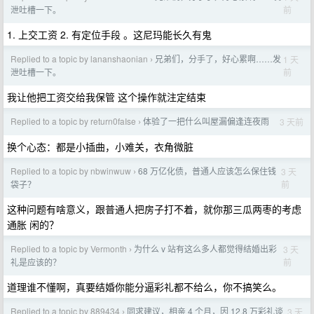
前
泄吐槽一下。
1. 上交工资 2. 有定位手段 。这尼玛能长久有鬼
Replied to a topic by lananshaonian
兄弟们，分手了，好心累啊……发
1 天
›
前
泄吐槽一下。
我让他把工资交给我保管 这个操作就注定结束
Replied to a topic by return0faIse
体验了一把什么叫屋漏偏逢连夜雨
3 天前
›
换个心态：都是小插曲，小难关，衣角微脏
Replied to a topic by nbwinwuw
68 万亿化债，普通人应该怎么保住钱
3 天
›
前
袋子？
这种问题有啥意义，跟普通人把房子打不着，就你那三瓜两枣的考虑
通胀 闲的？
Replied to a topic by Vermonth
为什么 v 站有这么多人都觉得结婚出彩
3 天
›
前
礼是应该的？
道理谁不懂啊，真要结婚你能分逼彩礼都不给么，你不搞笑么。
Replied to a topic by 889434
同求建议，相亲 4 个月，因 12.8 万彩礼谈
3 天
›