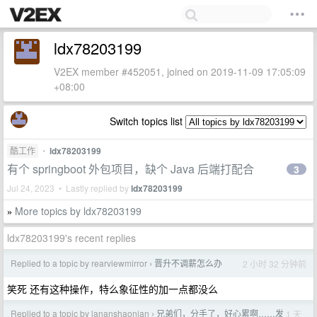
ldx78203199
V2EX member #452051, joined on 2019-11-09 17:05:09
+08:00
Switch topics list
酷工作
•
ldx78203199
有个 springboot 外包项目，缺个 Java 后端打配合
3
Jul 24, 2023 • Lastly replied by
ldx78203199
More topics by ldx78203199
»
ldx78203199's recent replies
Replied to a topic by rearviewmirror
晋升不调薪怎么办
2 小时 32 分钟前
›
笑死 还有这种操作，特么象征性的加一点都没么
Replied to a topic by lananshaonian
兄弟们，分手了，好心累啊……发
1 天
›